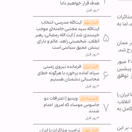
هدف قرار خواهیم داد!
۲ روز قبل
مذاکرات
آیت‌الله مدرسی: انتخاب
اخبار مهم
 اما به
آیت‌الله سید مجتبی خامنه‌ای موجب
خرسندی شد / آیت الله رمضانی: رهبر
انقلاب، شخصیتی زاهد، عالم و دارای
در عمان
بینش عمیق سیاسی است
۳ روز قبل
در سال‌های بین دو دوره ریاست‌جمهوری ترامپ، ایران به تدریج از محدودیت‌های برنامه هسته‌ای خود تحت توافق ۲۰۱۵ عبور
فرمانده نیروی زمینی
اخبار ایران
 پیشین
سپاه: آماده برخورد با هرگونه خطای
 توافق
محاسباتی دشمنان هستیم
۳ روز قبل
یران را
ویدیو | اعترافات دو
چندرسانه‌ای
نقلاب،
جاسوس موساد که امروز اعدام
امل به
شدند
۳ روز قبل
 بر این
ترامپ: مذاکرات با ایران
اخبار جهان