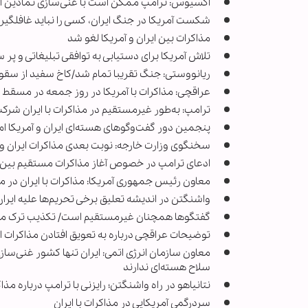
اکسیوس: ترامپ ممکن است با غنی‌سازی نمادین ای
شکست آمریکا در جنگ ایران، کسی را نباید غافلگیر
مذاکرات بین ایران و آمریکا لغو شد
تلاش آمریکا برای دستیابی به توافقی تبلیغاتی و پر سر
ریانووستی: جنگ تقریبا تمام شد/کاخ سفید از سقو
عراقچی: مذاکرات با آمریکا در روز جمعه در مسقط ب
ترامپ: به‌طور غیرمستقیم در مذاکرات با ایران شرکت
پنجمین دور گفت‌وگوهای هسته‌ای ایران و آمریکا امرو
سخنگوی وزارت خارجه: نوبت بعدی مذاکرات ایران و 
ادعای ترامپ در خصوص آغاز مذاکرات مستقیم بین ای
معاون رئیس جمهوری آمریکا: مذاکرات با ایران در م
واشنگتن در اندیشه تعلیق برخی تحریم‌ها علیه ایران
گفتگوها همچنان غیرمستقیم است/ تکذیب ترک مذ
توضیحات عراقچی درباره به تعویق افتادن مذاکرات ای
معاون سازمان انرژی اتمی: ایران تنها کشور غنی‌سا
سلاح هسته‌ای ندارند
نتانیاهو در راه واشنگتن؛ رایزنی با ترامپ درباره مذاک
سردرگمی آمریکایی در مذاکرات با ایران