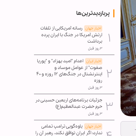
پربازدیدترین‌ها
رسانه آمریکایی از تلفات
اخبار جهان
ارتش آمریکا در جنگ با ایران پرده
برداشت
۳ روز قبل
اعدام "امید بهزاد" و "پوریا
اخبار ایران
صفوت" از عوامل موساد و
اینترنشنال در جنگ‌های ۱۲ روزه و ۴۰
روزه
۳ روز قبل
جزئیات برنامه‌های اربعین حسینی در
حرم حضرت عبدالعظیم(ع)
۳ روز قبل
یاوه‌گویی ترامپ تمامی
اخبار جهان
ندارد؛ اگر ایران توافق نکند، رهبر آن را