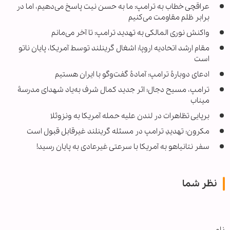
عراقچی خطاب به ترامپ: ما به حسن نیت پاسخ می‌دهیم، اما در
برابر ظلم مقاومت می‌کنیم
واکنش نوری المالکی به تهدید ترامپ: تا آخر می‌مانم
مقام ارشد اتحادیه اروپا: اشغال گرینلند توسط آمریکا، پایان ناتو
است
ادعای دوبارۀ ترامپ: آمادۀ گفت‌وگو با ایران هستیم
ترامپ، مسیح دجال؛ اثر جدید کمال شرف به‌یاد شهدای مدرسۀ
میناب
برپایی تظاهرات در لندن علیه حمله آمریکا به ونزوئلا
مکرون: تهدیدِ ترامپ در مسئله گرینلند غیرقابل قبول است
سفر نتانیاهو به آمریکا با سرعتی غیرعادی به پایان رسید!
نظر شما