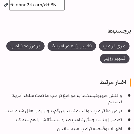
برچسب‌ها
مری ترامپ
تغییر رژیم در آمریکا
برادرزاده ترامپ
تغییر رژیم
اخبار مرتبط
واکنش صهیونیست‌ها به مواضع ترامپ: ما تحت سلطه آمریکا
نیستیم!
برادرزادۀ ترامپ: دونالد، مثل پدربزرگم، دچار زوال عقل شده است
تصویر | جنایت جنگی ترامپ صدای بستگانش را هم بلند کرد
اظهارات وقیحانه ترامپ علیه ایرانیان