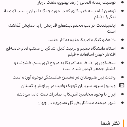
توصیف رسانه آلمانی از رضا پهلوی: دلقک دربار
توهین ترامپ به خبرنگاری که در مورد جنگ با ایران پرسید: تو مایهٔ
ننگی! + فیلم
ایندیپندنت: ترامپ محدودیت‌های قدرتش را به نمایش گذاشته
است
۳۰ عضو کنگره آمریکا متهم به آزار جنسی
استاد دانشگاه تعلیم و تربیت کابل: شاگردان مکتب امام خامنه‌ای
افتخار جهان اسلام‌اند + فیلم
سخنگوی وزارت خارجه: آمریکا به مروج تروریسم، خشونت و
کشتار جمعی تبدیل شده است
وحدت بین هم‌وطنان در دشمن شکستگی بوجود آورده است
ویدیو | سرود سربازان کوچک ولایت در پاراچنار پاکستان
ایران با وجود محاصره آمریکا به صادرات نفت ادامه می‌دهد
شهر میمند مبدأ تاریخی گل «سوری» در جهان
نظر شما