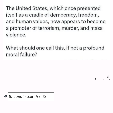
................
پایان پیام