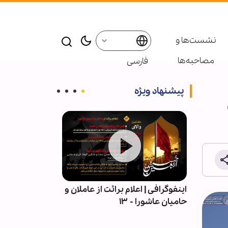
نشست‌ها و
مصاحبه‌ها
فارسی
پیشنهاد ویژه
عاملان و
اربعین در میان علویان ترکیه؛ از
وحدت ملی، باط
آیین عاشورایی تا سیاست هویت
آمریکا و رژیم