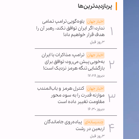
پربازدیدترین‌ها
یاوه‌گویی ترامپ تمامی
اخبار جهان
ندارد؛ اگر ایران توافق نکند، رهبر آن را
هدف قرار خواهیم داد!
۳ روز قبل
ترامپ: مذاکرات با ایران
اخبار جهان
به‌خوبی پیش می‌رود؛ توافق برای
بازگشایی تنگه هرمز نزدیک است!
دیروز ۱۷:۲۸
کنترل هرمز و باب‌المندب
اخبار جهان
موازنه قدرت را به سود محور
مقاومت تغییر داده است
دیروز ۱۶:۳۰
پیاده‌روی جاماندگان
چندرسانه‌ای
اربعین در رشت
۳ روز قبل