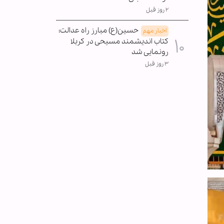
۲ روز قبل
حسین(ع) مبارز راه عدالت؛
اخبار مهم
کتاب اندیشمند مسیحی در کربلا
رونمایی شد
۳ روز قبل