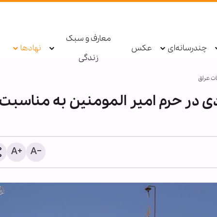
معارف و سبک
چندرسانه‌ای
عکس
نهادها
زندگی
ات عراق
ی در حرم امیر المومنین به مناسبت
ادکست ابنا - روایت یک دهه | قلمِ
اینفوگرافی | اعلام برائت از 
کسته
حامیان عاشورا - ۱۳