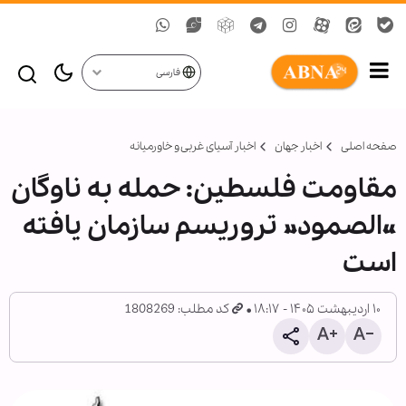
فارسی
صفحه اصلی
اخبار جهان
اخبار آسیای غربی و خاورمیانه
مقاومت فلسطین: حمله به ناوگان
«الصمود» تروریسم سازمان یافته
است
۱۰ اردیبهشت ۱۴۰۵ - ۱۸:۱۷
کد مطلب: 1808269