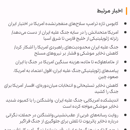
اخبار مرتبط
کابوس تازه ترامپ؛ سلاح‌های منفجرنشده آمریکا در اختیار ایران
آمریکا متحدانش را در سایه جنگ علیه ایران از دست می‌دهد/
زلزله ژئوپلیتیکی از خلیج فارس تا شرق آسیا
جنگ علیه ایران محدودیت‌های راهبردی آمریکا را آشکار کرد/
کاهش ذخایر موشکی و فشار بر نیروهای مسلح
از «تاماهاوک» تا «تاد»؛ هزینه سنگین آمریکا در جنگ با ایران
پیامدهای ژئوپلیتیکی جنگ علیه ایران؛ افول اعتماد به آمریکا،
صعود چین
کاهش ذخایر تسلیحاتی و انتخابات میان‌دوره‌ای، افسار آمریکا برای
جنگ را کشید
اندیشکده آمریکایی: جنگ علیه ایران، واشنگتن را با کمبود شدید
ذخایر موشکی مواجه کرده است
روایت رسانه‌های غربی از عقب‌نشینی واشنگتن در حملات؛ نگرانی
درباره ذخایر پاتریوت تا تلاش برای جلوگیری از جنگ فراگیر
نیویورک‌تایمز: جنگ علیه ایران، قدرت بازدارندگی آمریکا را فرسوده