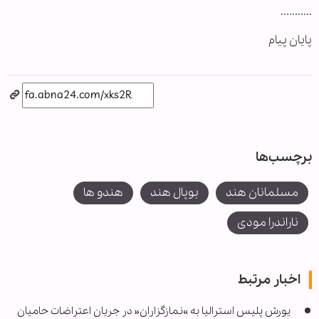
...........
پایان پیام
برچسب‌ها
مسلمانان هند
بوپال هند
هندو ها
ناراندرا مودی
اخبار مرتبط
یورش پلیس استرالیا به »نمازگزاران« در جریان اعتراضات حامیان