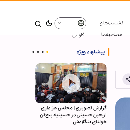
نشست‌ها و
مصاحبه‌ها
فارسی
پیشنهاد ویژه
 اربعین
گزارش تصویری | مجلس عزاداری
ویدیو | برزیل؛ 
گزار شد
اربعین حسینی در حسینیه پنج‌تن
اربعین حسینی 
خولنای بنگلادش
خمینی(ره)