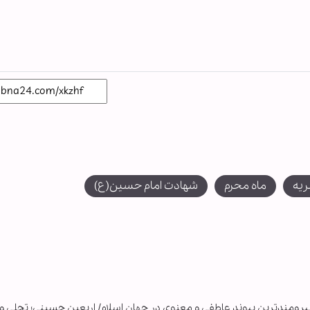
یه
ماه محرم
شهادت امام حسین(ع)
نیرومندترین پیوند عاطفی و معنوی در جهان اسلام/ اربعین حسینی؛ تجلی 