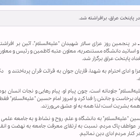
 پایتخت عراق، برافراشته شد.
ـ
در پنجمین روز عزای سالار شهیدان "علیه‌السلام"، آئین بر افراش
 و اساتید دانشگاه مستنصریه، معاون عتبه کاظمین و رئیس و معاون
داد پایتخت عراق برگزار شد.
و ادای احترام به شهدا، قاریان جوان به قرائت قرآن پرداختند و دک
د.
‌السلام" جاودانه است، چون پیام او، پیام رهایی و نجات انسان بود
هاد برخاست و جانش را فدا کرد و امروز امام حسین "علیه‌السلام" فق
مه بشریت است‌؛ لذا همه به او عشق می‌ورزند.
ین "علیه‌السلام" به دانشگاه و علم، روح و نشاط و به جامعه علمی 
ر عواطف پاک مردم، نسبت به ارتقای معرفت جامعه به نهضت و انقلا
کنار مردم ادای دین نمائیم.