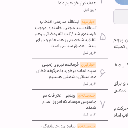
هدف قرار خواهیم داد!
۲ روز قبل
آیت‌الله مدرسی: انتخاب
اخبار مهم
آیت‌الله سید مجتبی خامنه‌ای موجب
خرسندی شد / آیت الله رمضانی: رهبر
تن پرچم
انقلاب، شخصیتی زاهد، عالم و دارای
بینش عمیق سیاسی است
 کمیته
۳ روز قبل
فرمانده نیروی زمینی
تر صفا
اخبار ایران
سپاه: آماده برخورد با هرگونه خطای
محاسباتی دشمنان هستیم
 و برای
۳ روز قبل
ط متعلق
ویدیو | اعترافات دو
چندرسانه‌ای
جاسوس موساد که امروز اعدام
شدند
حرکت و
ب امام
۳ روز قبل
پیاده‌روی جاماندگان
چندرسانه‌ای