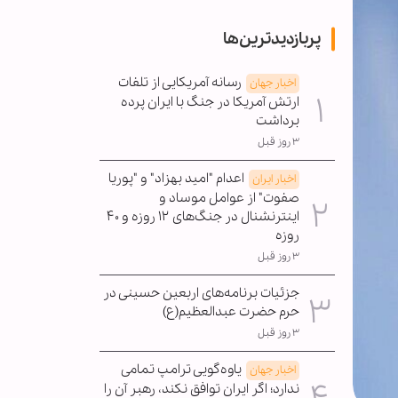
پربازدیدترین‌ها
رسانه آمریکایی از تلفات
اخبار جهان
ارتش آمریکا در جنگ با ایران پرده
برداشت
۳ روز قبل
اعدام "امید بهزاد" و "پوریا
اخبار ایران
صفوت" از عوامل موساد و
اینترنشنال در جنگ‌های ۱۲ روزه و ۴۰
روزه
۳ روز قبل
جزئیات برنامه‌های اربعین حسینی در
حرم حضرت عبدالعظیم(ع)
۳ روز قبل
یاوه‌گویی ترامپ تمامی
اخبار جهان
ندارد؛ اگر ایران توافق نکند، رهبر آن را