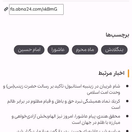
برچسب‌ها
بنگلادش
ماه محرم
عاشورا
امام حسین
اخبار مرتبط
شام غریبان در زینبیه استانبول؛ تأکید بر رسالت حضرت زینب(س) و
وحدت امت اسلامی
کربلا، نماد همیشگی نبرد حق و باطل و قیام مظلوم در برابر ظالم
است
محقق هندی: پیام عاشورا، امروز نیز الهام‌بخش آزادی‌خواهی و
مبارزه با ظلم در جهان است
مراسم شب عاشورای حسینی در یانگون میانمار برگزار شد