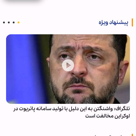
پیشنهاد ویژه
برگزاری مراسم سوگواری رحلت پیامبر(ص) و شهادت امام
رضا(ع) در حرم عبدالعظیم(ع)