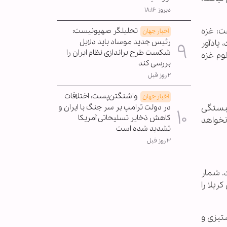
دیروز ۱۸:۱۶
ت: غزه
تحلیلگر صهیونیست:
اخبار جهان
رئیس جدید موساد باید دلایل
یادآور
شکست طرح براندازی نظام ایران را
وم غزه
بررسی کند
۲ روز قبل
واشنگتن‌پست: اختلافات
اخبار جهان
مبستگی
در دولت ترامپ بر سر جنگ با ایران و
کاهش ذخایر تسلیحاتی آمریکا
نخواهد
تشدید شده است
۳ روز قبل
. شمار
ربلا را
ستیزی و