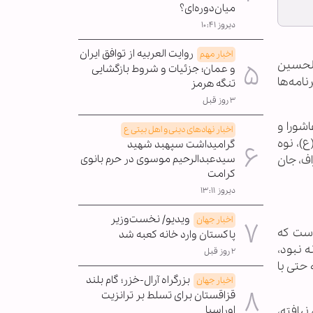
میان‌دوره‌ای؟
دیروز ۱۰:۴۱
روایت العربیه از توافق ایران
اخبار مهم
الحسین
و عمان؛ جزئیات و شروط بازگشایی
 برنامه‌ها
تنگه هرمز
۳ روز قبل
شورا و
اخبار نهادهای دینی و اهل بیتی ع
)، نوه
گرامیداشت سپهبد شهید
نحراف، جان
سیدعبدالرحیم موسوی در حرم بانوی
کرامت
دیروز ۱۳:۱۱
ویدیو/ نخست‌وزیر
اخبار جهان
است که
پاکستان وارد خانه کعبه شد
ه نبود،
۲ روز قبل
حتی با
بزرگراه آرال-خزر؛ گام بلند
اخبار جهان
قزاقستان برای تسلط بر ترانزیت
نیافته،
اوراسیا