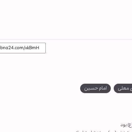
ی معلی
امام حسین
) بود