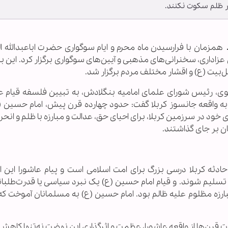
ر ظلم سکوت نکنند.
ـ
همزمان با فرارسیدن ماه محرم و ایام سوگواری حضرت اباعبدالله 
ای بنگلادش مراسمی ۱۰ روزه شامل عزاداری، سخنرانی‌های مذهبی و آیین‌های سوگواری برگزار کرد. این
ل‌بیت (ع) و اقشار مختلف مردم برگزار شد.
ضوی، رئیس شورای علمای امامیه بنگلادش، به تبیین فلسفه قیام عا
به واقعه جانسوز کربلا گفت: حدود چهارده قرن پیش، امام حسین (ع
 به همراه ۷۲ تن از یاران باوفای خود در سرزمین کربلا، برای احیای حق، عدالت و مبارزه با ظلم و ا
ان بر جای گذاشتند.
ادثه کربلا درسی بزرگ برای امت اسلامی است و پیام عاشورا این 
 تسلیم شوند. و قیام امام حسین (ع) یک نبرد سیاسی یا قدرت‌طلبان
ارزه مظلوم علیه ظالم بود. امام حسین (ع) به مسلمانان آموخت که 
قرن‌ها از واقعه عاشورا، عظمت و اثرگذاری این نهضت نه‌تنها کاهش 