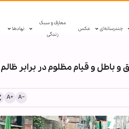
معارف و سبک
چندرسانه‌ای
عکس
نهادها
زندگی
 و باطل و قیام مظلوم در برابر ظالم
افتتاح رویداد «محرم و عاشو
آیینه اسناد وزارت امور خارج
حضور وزیر امور خارجه