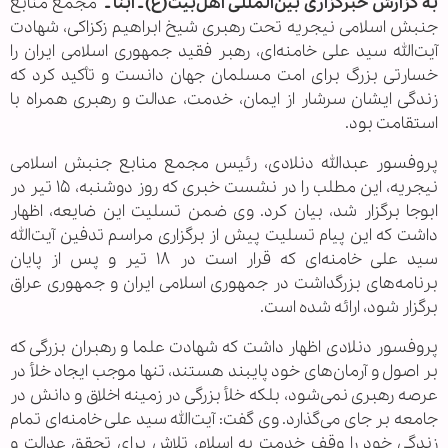
به گزارش خبرگزاری بین‌المللی اهل‌بیت(ع) ـ ابنا ـ
مجمع منابع
جنبش اسلامی نیجریه تحت رهبری شیخ ابراهیم زکزاکی، شهادت
آیت‌الله سید علی خامنه‌ای، رهبر فقید جمهوری اسلامی ایران را
خسارتی بزرگ برای امت مسلمان جهان دانست و تأکید کرد که
زندگی ایشان سرشار از ایمان، خدمت، عدالت و رهبری همراه با
استقامت بود.
پروفسور عبدالله دنلادی، رئیس مجمع منابع جنبش اسلامی
نیجریه، این مطلب را در نشست خبری که روز دوشنبه، ۱۵ تیر در
ابوجا برگزار شد، بیان کرد. وی ضمن تسلیت این ضایعه، اظهار
داشت که این پیام تسلیت پیش از برگزاری مراسم تدفین آیت‌الله
سید علی خامنه‌ای که قرار است در ۱۸ تیر و پس از پایان
برنامه‌های بزرگداشت در جمهوری اسلامی ایران و جمهوری عراق
برگزار شود، ارائه شده است.
پروفسور دنلادی اظهار داشت که شهادت علما و رهبران بزرگی که
بر اصول و آرمان‌های خود پایبند هستند، تنها موجب ایجاد خلأ در
عرصه رهبری نمی‌شود، بلکه خلأ بزرگی در زمینه اخلاق و دانش در
جامعه بر جای می‌گذارد. وی گفت: آیت‌الله سید علی خامنه‌ای تمام
زندگی خود را وقف خدمت به اسلام، تلاش برای تحقق عدالت و