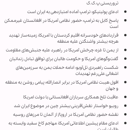
تروریستی پ.ک.ک
ادعای پولیتیکو: ترامپ آماده امتیازدهی به ایران است
پاسخ کابل به ترامپ: حضور نظامی آمریکا در افغانستان غیرممکن
است
قراردادهای خودسرانه اقلیم کردستان با آمریکا؛ زمینه‌ساز تهدید
هرچه بیشتر واشنگتن علیه منطقه
از یمن تا غزه؛ چرخش آمریکا در راهبرد علیه جنبش‌های مقاومت
گفت‌وگوهای آمریکا و حکومت طالبان برای توافق تبادل زندانیان
شکست راهبردی تل‌آویو: ادامه حملات یمن به سرزمین‌های
اشغالی علی‌رغم تهدیدات
افول هیبت نظامی آمریکا در برابر انصارالله؛ پیامی روشن به منطقه
و جهان
عاقبت تلخ همکاری سربازان افغانستانی با دولت امریکا
روبیو خواستار نقش‌آفرینی بیشتر چین در موضوع ایران شد
نقشه حضور نظامی آمریکا در اروپا/ از آلمان تا مرزهای روسیه
ادعای مقام پیشین اطلاعاتی آمریکا: مهاجم کاخ سفید وابسته به
طالبان است