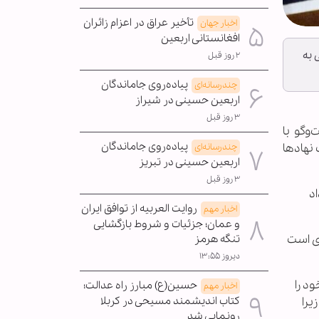
تأخیر عراق در اعزام زائران
اخبار جهان
افغانستانی اربعین
 به
۲ روز قبل
پیاده‌روی جاماندگان
چندرسانه‌ای
اربعین حسینی در شیراز
۳ روز قبل
وگو با
پیاده‌روی جاماندگان
 نهادها
چندرسانه‌ای
اربعین حسینی در تبریز
۳ روز قبل
اد
روایت العربیه از توافق ایران
اخبار مهم
و عمان؛ جزئیات و شروط بازگشایی
ری است
تنگه هرمز
دیروز ۱۳:۵۵
د را
حسین(ع) مبارز راه عدالت؛
اخبار مهم
کتاب اندیشمند مسیحی در کربلا
یرا
رونمایی شد