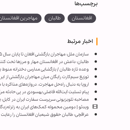
برچسب‌ها
افغانستان
طالبان
مهاجرین افغانستان
اخبار مرتبط
سازمان ملل: مهاجران بازگشتی افغان تا پایان سال ۲۰۲۵ به سه میلیون نفر خواهد رسید
طالبان: داعش در افغانستان مهار و مرزها تحت کن
وعده تازه طالبان / بازگشایی مدارس دخترانه منو
توزیع سیم‌کارت رایگان میان مهاجران بازگشتی از ایر
اروپا به دنبال راه‌حل مهاجرت، دروازه‌های مذاکره با ط
پیام تسلیت آیت‌الله فاضلی بهسودی در پی حادثه مر
مصاحبه تلویزیونی سرپرست سفارت ایران در کابل: ب
ویدئو | دومین محموله کمک‌های ایران به زلزله‌زد
عراقچی: طالبان حقوق شیعیان افغانستان را رعایت