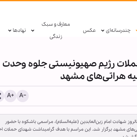
معارف و سبک
چندرسانه‌ای
عکس
نهادها
زندگی
حملات رژیم صهیونیستی جلوه وحدت
یه هراتی‌های مشهد
معرفی بیش از ۱۹۰ عنوان کتاب
پاسخ قالیباف به ترامپ: این
ربعینی در نورلایب؛ از جست‌وجوی
دیپلماسی نمایشی، شکست
الروز شهادت امام زین‌العابدین (علیه‌السلام)، مراسمی باشکوه با حضور
تنی تا گفت‌وگو با کتاب‌ها
است
تی‌های مشهد برگزار شد. این مراسم با هدف گرامیداشت شهدای حملات اخ