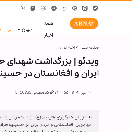
همه
جهان
ایران
اخبار
صفحه اصلی
اخبار ایران
ویدئو | بزرگداشت شهدای 
ایران و افغانستان در حسین
۳۰ تیر ۱۴۰۴ - ۲۳:۵۵
کد مطلب: 1710332
دستگیری عامل توهین به زائران
اربعین در فضای مجازی توسط
ا
به گزارش خبرگزاری اهل‌بیت(ع) ـ ابنا ـ همزمان با س
پلیس
م
مهاجرین افغانستانی و مردم ایران در حسینیه هرا