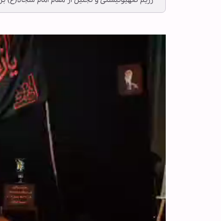
رژیم صهیونیستی و تجلیل از مقام امام سجاد(ع) برگ