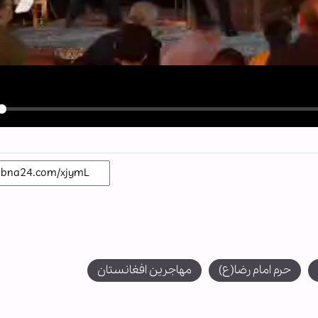
y
حرم امام رضا(ع)
مهاجرین افغانستان