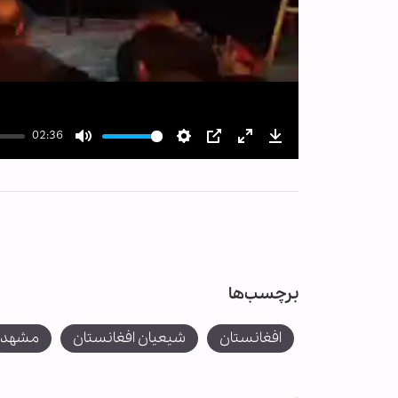
02:36
Mute
Settings
PIP
Enter
Download
fullscreen
برچسب‌ها
افغانستان
شیعیان افغانستان
مشهد