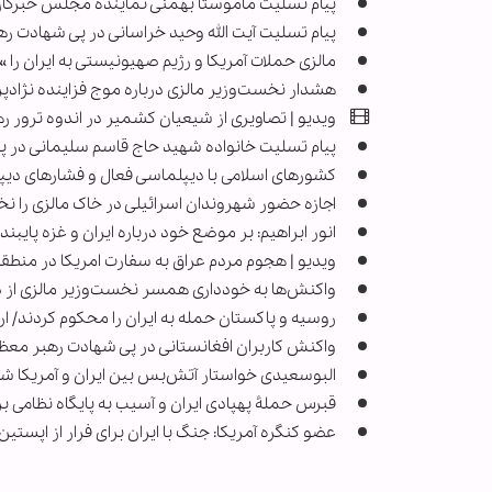
پیام تسلیت ماموستا بهمنی نماینده مجلس خبرگان
پیام تسلیت آیت الله وحید خراسانی در پی شهادت ر
مالزی حملات آمریکا و رژیم صهیونیستی به ایران را »
هشدار نخست‌وزیر مالزی درباره موج فزاینده نژادپ
ویدیو | تصاویری از شیعیان کشمیر در اندوه ترور ره
پیام تسلیت خانواده شهید حاج قاسم سلیمانی در پی 
کشورهای اسلامی با دیپلماسی فعال و فشارهای دیپل
اجازه حضور شهروندان اسرائیلی در خاک مالزی را نخو
انور ابراهیم: بر موضع خود درباره ایران و غزه پایبند
ویدیو | هجوم مردم عراق به سفارت امریکا در منطق
واکنش‌ها به خودداری همسر نخست‌وزیر مالزی از 
روسیه و پاکستان حمله به ایران را محکوم کردند/ ا
واکنش کاربران افغانستانی در پی شهادت رهبر معظم 
البوسعیدی خواستار آتش‌بس بین ایران و آمریکا ش
قبرس حملۀ پهپادی ایران و آسیب به پایگاه نظامی بریتا
عضو کنگره آمریکا: جنگ با ایران برای فرار از اپستی