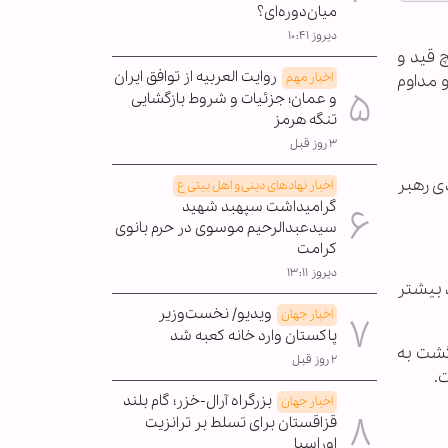
میان‌دوره‌ای؟
دیروز ۱۰:۴۱
 قید و
روایت العربیه از توافق ایران
اخبار مهم
و مداوم
و عمان؛ جزئیات و شروط بازگشایی
تنگه هرمز
۳ روز قبل
ی رهبر
اخبار نهادهای دینی و اهل بیتی ع
گرامیداشت سپهبد شهید
سیدعبدالرحیم موسوی در حرم بانوی
کرامت
دیروز ۱۳:۱۱
 بیشتر
ویدیو/ نخست‌وزیر
اخبار جهان
پاکستان وارد خانه کعبه شد
گشت به
۲ روز قبل
.
بزرگراه آرال-خزر؛ گام بلند
اخبار جهان
قزاقستان برای تسلط بر ترانزیت
اوراسیا