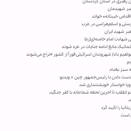
 رهبری در استان کردستان
هبر شهیدمان
اقدامی خبیثانه« خواند
رستی و اسلام‌هراسی در غرب
بر شهید ایران
شهادت امام خامنه‌ای(ره)
ماتیک مانع ادامه جنایات در غزه شوند
اهیم داد/ شهروندان اسرائیلی فوراً از کشور اخراج می‌شوند
یم
ه سبز بغداد
دست دادن با رئیس‌جمهور چین + ویدیو
روپا خواستار خویشتنداری شد
انقلاب؛ تا آخرین لحظه شجاعانه با کفر جنگید
د
نیا را تأیید کرد
ن است