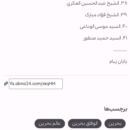
۳۸. الشیخ عبد الحسین العکری
۳۹. الشیخ فؤاد مبارک
۴۰. السید موسی الوداعی
۴۱. السید حمید صنقور
............
پایان پیام
برچسب‌ها
بحرین
الوفاق بحرین
عالم بحرین