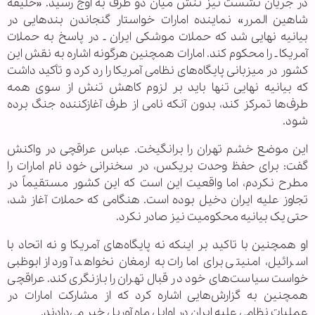
در جریان نشست نیز تنش میان دو طرف به اوج رسید. «خلیفه
شاهین المرر» نماینده امارات خواستار گنجاندن بندهایی در
بیانیه نهایی شد که حملات موشکی ایران ـ در پاسخ به حملات
آمریکا ـ را محکوم کند. امارات همچنین هرگونه اشاره به نقش این
کشور در میزبانی پایگاه‌های نظامی آمریکا را رد کرد و تأکید داشت
که بیانیه نهایی تنها باید بر لزوم کاهش تنش از سوی همه
طرف‌ها تمرکز کند، بدون آنکه نامی از طرف آغازکننده جنگ برده
شود.
این موضع خشم تهران را برانگیخت. عباس عراقچی در واکنش
گفت: برای حفظ وحدت بریکس، در سخنرانی خود نام امارات را
مطرح نکردم، اما واقعیت این است که این کشور مستقیماً در
تجاوز علیه ایران دخیل بوده است. هنگامی که حملات آغاز شد،
حتی یک بیانیه محکومیت نیز صادر نکرد.
او همچنین با تاکید بر اینکه نه پایگاه‌های آمریکا و نه اتحاد با
اسرائیل، امنیتی برای امارات به ارمغان نخواهد آورد از ابوظبی
خواست سیاست‌های خود در قبال تهران را بازنگری کند. عراقچی
همچنین به گزارش‌هایی اشاره کرد که از مشارکت امارات در
عملیات نظامی علیه ایران در اوایل ماه آوریل خبر می‌دادند.