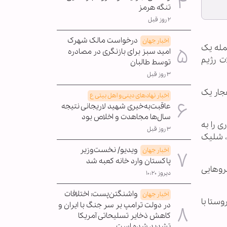
تنگه هرمز
۲ روز قبل
درخواست مالک شهرک
اخبار جهان
مله یک
امید سبز برای بازنگری در مصادره
ت رژیم
توسط طالبان
۳ روز قبل
 ۱۲ تیپ گولانی بر اثر انفجار یک
اخبار نهادهای دینی و اهل بیتی ع
عاقبت‌به‌خیری شهید لاریجانی نتیجه
سال‌ها مجاهدت و اخلاص بود
 را به
۳ روز قبل
رد، شلیک
ویدیو/ نخست‌وزیر
اخبار جهان
پاکستان وارد خانه کعبه شد
یروهایی
دیروز ۱۰:۲۰
واشنگتن‌پست: اختلافات
اخبار جهان
وستا با
در دولت ترامپ بر سر جنگ با ایران و
کاهش ذخایر تسلیحاتی آمریکا
تشدید شده است