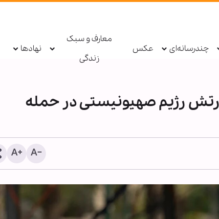
معارف و سبک
چندرسانه‌ای
عکس
نهادها
زندگی
ارتش رژیم صهیونیستی در حمله
شیخ علی الخطیب: دولت لب
از ناکامی مذاکرات، گفت‌وگو 
مقاومت را آغاز کند