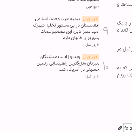
ته‌ها و
۲ روز قبل
بیانیه حزب وحدت اسلامی
اخبار جهان
ا با یک
افغانستان در پی دستور تخلیه شهرک
الاترین تعداد
امید سبز کابل؛ این تصمیم تبعات
بدی برای طالبان دارد
۳ روز قبل
سرائیل در
ویدیو | ایالت میشیگان
اخبار جهان
میزبان »بزرگترین راهپیمایی اربعین
 که به
حسینی در آمریکا« شد
ت رژیم
۳ روز قبل