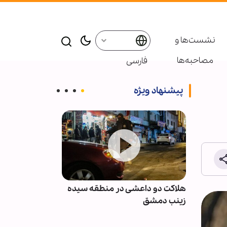
نشست‌ها و
مصاحبه‌ها
فارسی
پیشنهاد ویژه
نان پس
هلاکت دو داعشی در منطقه سیده
انصارالله: مزدو
با
زینب دمشق
نظامی عربستان 
نخواهند بود