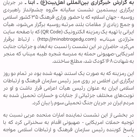
به گزارش خبرگزاری بین‌المللی اهل‌بیت(ع) ـ ابنا ـ
در جریان
برگزاری بیستمین نشست سالیانه «گروه چشم‌انداز راهبردی
روسیه - جهان اسلام» که با حضور وزاری فرهنگ ۳۵ کشور اسلامی
و جمع زیادی از مقامات بلند مرتبه روسیه برگزار می‌شود، هیأت
ایرانی با تهیه یک رمزینه الکترونیک (QR Code) که با صفحه سایت
«تراژدی میناب» (http://minabtragedy.com) ، ارتباط برقرار
می‌کرد، حاضران در این نشست را نسبت به ابعاد و جزئیات جنایت
امریکایی-صهیونی حمله به مدرسه شجره طیبه میناب که منجر
به شهادت ۱۶۸ کودک شد، مطلع ساختند.
این رمزینه که به صورت یک استند تهیه شده بود در تمام دو روز
برگزاری این اجلاس بر روی میز رئیس سازمان فرهنگ و ارتباطات
اسلامی ایران به عنوان رئیس هیأت اعزامی قرار داشت و او در
نوبت‌های مختلف جزئیاتی از جنایات و خسارات تحمیل شده به
مردم ایران در جریان جنگ تحمیلی سوم را بیان کرد.
در بخشی از این نشست نماینده امارات متحده عربی نسبت به
توجیه حملات امریکایی - صهیونی اقدام به سخنرانی کرد که با
پاسخ کوبنده رئیس سازمان فرهنگ و ارتباطات اسلامی مواجه