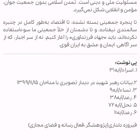
مسئولیت ملی و دینی است. تمدن اسلامی بدون جمعیت جوان،
مؤمن و انقلابی شکل نمی‌گیرد.
تا پنجره جمعیتی بسته نشده، تا اقتصاد به‌طور کامل در چنبره
سالمندی نیفتاده، و تا دشمنان از خلأ جمعیتی ما سوءاستفاده
نکرده‌اند، باید «جهاد فرزندآوری» را آغاز کنیم. نه از سر اجبار، که از
سر آگاهی، ایمان و عشق به ایران قوی.
پی نوشت:
۱. اسراء/آیه۳۱ ‌
۲.بیانات رهبر شهید در دیدار تصویری با مداحان ۱۳۹۹/۱۱/۱۵
۳. نساء/آیه۹
۴. رعد/آیه۳۸
۵. نحل/آیه۷۲
۶. رعد/آیه۱۱
فیروزه دلداری(پژوهشگر،فعال رسانه و فضای مجازی)