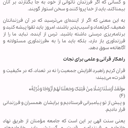
و کسانی که اگر فرزندان ناتوانی از خود به جا بگذارند بر آنان
بیمناکند، باید از خدا پروا کنند و سخن استوار گویند.
به این معنی که اگر از آینده‌ای می‌ترسید که در آن فرزندانتان
ضعیف، کم‌تعداد و آسیب‌پذیر باشند، امروز باید تقوا پیشه کنید و
برنامه‌ریزی درستی داشته باشید. ترس از آینده، نباید ما را از
فرزندآوری باز دارد، بلکه باید ما را به «فرزندآوری مسئولانه و
آگاهانه» سوق دهد.
راهکار قرآنی و علمی برای نجات
قرآن کریم راهبرد افزایش جمعیت را نه در تعداد، که در «کیفیت و
قدرت» می‌بیند:
«وَلَقَدْ أَرْسَلْنَا رُسُلًا مِنْ قَبْلِکَ وَجَعَلْنَا لَهُمْ أَزْوَاجًا وَذُرِّیَّةً»
(۴)
و پیش از تو پیامبرانی فرستادیم و برایشان همسران و فرزندانی
قرار دادیم.
یعنی سنت الهی بر این است که جامعه مؤمنان از طریق نهاد
خانواده و فرزندآوری، قدرت و گسترش یابد. خانواده‌های