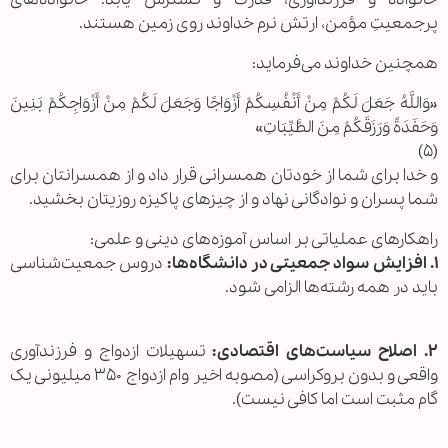
پرجمعیتِ مؤمن، ارتش نرم خداوند روی زمین هستند.
همچنین خداوند می‌فرماید:
«وَاللَّهُ جَعَلَ لَکُمْ مِنْ أَنْفُسِکُمْ أَزْوَاجًا وَجَعَلَ لَکُمْ مِنْ أَزْوَاجِکُمْ بَنِینَ
وَحَفَدَةً وَرَزَقَکُمْ مِنَ الطَّیِّبَاتِ»
(۵)
و خدا برای شما از خودتان همسرانی قرار داد و از همسرانتان برای
شما پسران و نوادگانی نهاد و از چیزهای پاکیزه روزیتان بخشید.
راهکارهای عملیاتی بر اساس آموزه‌های دینی و علمی:
۱. افزایش سواد جمعیتی در دانشگاه‌ها:
دروس جمعیت‌شناسی
باید در همه رشته‌ها الزامی شود.
۲. اصلاح سیاست‌های اقتصادی:
تسهیلات ازدواج و فرزندآوری
واقعی و بدون بروکراسی (مصوبه اخیر وام ازدواج ۳۵۰ میلیونی یک
گام مثبت است اما کافی نیست).