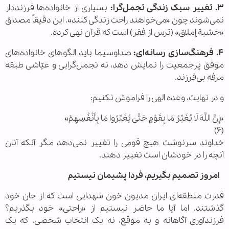
۳. تغییر سبک زندگی تجمل‌گرا:
بسیاری از خانواده‌ها فرزنددار
نمی‌شوند چون «می‌خواهند راحت زندگی کنند». این دقیقاً مصداق
«خشیة إملاق» (ترس از فقر) است که قرآن نهی کرده.
۴. فرهنگ‌سازی رسانه‌ای:
صداوسیما باید الگوهای خانواده‌های
موفق پرجمعیت را نمایش دهد، نه تجمل‌گرایی و عیّاشی طبقه
مرفه بی‌فرزند.
و در نهایت، وعده الهی را فراموش نکنیم:
«إِنَّ اللَّهَ لَا یُغَیِّرُ مَا بِقَوْمٍ حَتَّیٰ یُغَیِّرُوا مَا بِأَنْفُسِهِمْ»
(۶)
خداوند سرنوشت هیچ قومی را تغییر نمی‌دهد مگر آنکه آنان
آنچه را در خودشان است تغییر دهند.
امروز تصمیم بگیریم، فردا پشیمان نیستیم
قدرت منطقه‌ای ایران مدیون خون شهدایی است که از جان خود
گذشتند. اما آیا ما حاضر نیستیم از «راحتی» خود بگذریم؟
فرزندآوری آگاهانه و به موقع، نه یک انتخاب شخصی، که یک