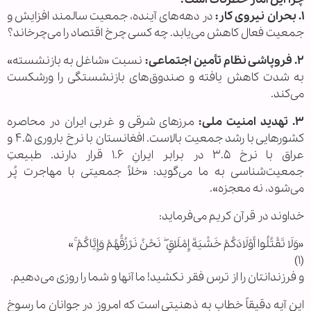
۱. بحران نیروی کار:
در دهه‌های آینده، جمعیت سالمند افزایش و
جمعیت فعال کاهش می‌یابد. چه کسی چرخ اقتصاد را می‌چرخاند؟
۲. فروپاشی نظام تأمین اجتماعی:
نسبت «شاغل به بازنشسته»
به شدت کاهش یافته و صندوق‌های بازنشستگی را ورشکست
می‌کند.
۳. تهدید امنیت ملی:
مرزهای شرقی و غربی ایران در محاصره
کشورهایی با رشد جمعیت بالاست. افغانستان با نرخ باروری ۴.۵ و
عراق با نرخ ۳.۵ در برابر ایرانِ ۱.۶ قرار دارند. طبیعتِ
جمعیت‌شناسی به ما می‌گوید: «خلأ جمعیتی با مهاجرت پُر
می‌شود، نه معجزه».
خداوند در قرآن کریم می‌فرماید:
«وَلَا تَقْتُلُوا أَوْلَادَکُمْ خَشْیَةَ إِمْلَاقٍ ۖ نَحْنُ نَرْزُقُهُمْ وَإِیَّاکُمْ ۚ»
(۱)
و فرزندانتان را از ترس فقر نکشید! ما آنها و شما را روزی می‌دهیم.
این آیه دقیقاً خطاب به ذهنیتی است که امروز در جوانان ما رسوخ