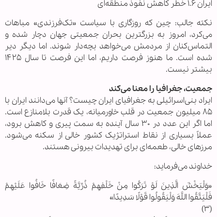
ایران ۱.۶ خطر کاهش نفوذ منطقه‌ای
نکته جالب: چین که روزگاری با سیاست «تک‌فرزندی» مباهات
می‌کرد، امروز به بزرگترین بحران جمعیتی جهان دچار شده و
التماس‌کنان از مردمش می‌خواهد بچه‌دار شوند. اما دیگر دیر
شده است. ما هنوز فرصت داریم، اما این فرصت تا سال ۱۴۲۵
بیشتر نیست.
جمعیت، جغرافیا را معنا می‌کند
ایراد بنی‌اسرائیلی به جغرافیای ایران چیست؟ آنها می‌دانند ایران با
۸۵ میلیون جمعیت در قلب خاورمیانه، یک قدرت بلامنازع است.
اما اگر این عدد در ۳۰ سال آینده به سمت پیری و کاهش برود،
عملاً بسیاری از نقاط استراتژیک کشور خالی از سکنه می‌شود.
مرزهای خالی، طعمه‌ای برای تهدیدات بیرونی هستند.
خداوند می‌فرماید:
«وَلْیَخْشَ الَّذِینَ لَوْ تَرَکُوا مِنْ خَلْفِهِمْ ذُرِّیَّةً ضِعَافًا خَافُوا عَلَیْهِمْ
فَلْیَتَّقُوا اللَّهَ وَلْیَقُولُوا قَوْلًا سَدِیدًا»
(۳)