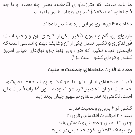
ما باید بدانند که «فرزندآوری آگاهانه» یعنی چه تعداد و با چه
فاصله‌ای، نه اینکه کلاً قید پدر و مادر شدن را بزنند.
مقام معظم رهبری در این باره هشدار داده‌اند:
«ازدواج بهنگام و بدون تأخیر یکی از کارهای لازم و واجب است؛
فرزندآوری و تکثیر نسل یکی از آن وظایف مهم و اساسی است که
‌بایستی انجام بگیرد که هر دوی اینها جزو نیازهای حیاتی امروز
کشور و فردای کشور است‌.‌»(۲)
معادله قدرت منطقه‌ای؛ جمعیت = امنیت
قدرت منطقه‌ای ایران تنها با موشک و پهپاد حفظ نمی‌شود.
جمعیت جوان، تحصیل‌کرده و انبوه، ستون فقرات قدرت ملی
است. نگاهی به قدرت‌های نوظهور جهان بیندازیم:
کشور نرخ باروری وضعیت قدرت
هند ۲.۰ ابرقدرت اقتصادی قرن ۲۱
چین ۱.۲ بحران جمعیتی و کاهش رشد
روسیه ۱.۵ کاهش نفوذ جمعیتی در مرزها