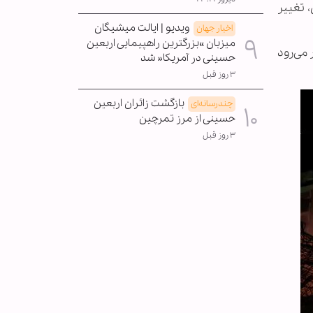
 تغییر
ویدیو | ایالت میشیگان
اخبار جهان
میزبان »بزرگترین راهپیمایی اربعین
 می‌رود
حسینی در آمریکا« شد
۳ روز قبل
بازگشت زائران اربعین
چندرسانه‌ای
حسینی از مرز تمرچین
۳ روز قبل