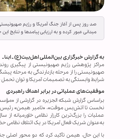
صد روز پس از آغاز جنگ آمریکا و رژیم صهیونیستی 
میدانی عبور کرده و به ارزیابی پیامدها و نتایج این ج
به گزارش خبرگزاری بین‌المللی اهل‌بیت(ع) ـ ابنا ـ
مراکز پژوهشی رژیم صهیونیستی از پیگیری روند نب
صهیونیستی را از مرحله بازدارندگی به مرحله پیشگ
شرایط وابستگی به تصمیمات آمریکا و توان تحمل ج
موفقیت‌های عملیاتی در برابر اهداف راهبردی
براساس گزارش شبکه الجزیره در گزارشی از «مؤس
نخست تا آتش‌بس موقت»، «تامیر هیمن» رئیس پی
به‌عنوان شریک فعال آمریکا در یک ائتلاف نظامی ح
با این حال، هیمن تأکید کرد که دو محور اصلی جن