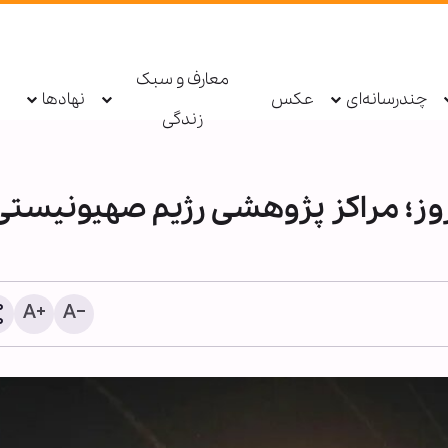
معارف و سبک
چندرسانه‌ای
عکس
نهادها
زندگی
گ علیه ایران پس از ۱۰۰ روز؛ مراکز پژوهشی رژیم صهیونیست
بمباران هیروشیما، بزرگ‌تر
جنایت علیه بشریت بود