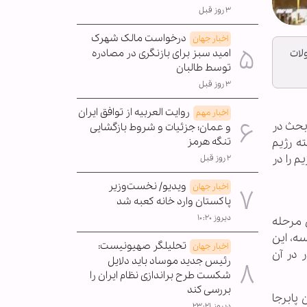
۳ روز قبل
درخواست مالک شهرک
اخبار جهان
امید سبز برای بازنگری در مصادره
لات
توسط طالبان
۳ روز قبل
روایت العربیه از توافق ایران
اخبار مهم
، بحث در
و عمان؛ جزئیات و شروط بازگشایی
تنگه هرمز
ه رژیم
 را در
۲ روز قبل
ویدیو/ نخست‌وزیر
اخبار جهان
پاکستان وارد خانه کعبه شد
دیروز ۱۰:۲۰
 مرحله
ه، این
تحلیلگر صهیونیست:
اخبار جهان
ین بار در آن
رئیس جدید موساد باید دلایل
شکست طرح براندازی نظام ایران را
بررسی کند
پابرجا
دیروز ۲۳:۲۱