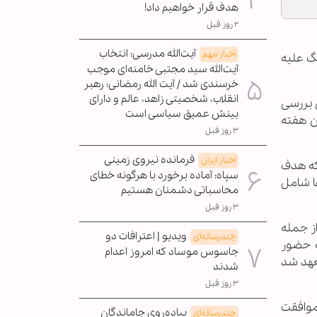
هدف قرار خواهیم داد!
۲ روز قبل
آیت‌الله مدرسی: انتخاب
اخبار مهم
نگ علیه
آیت‌الله سید مجتبی خامنه‌ای موجب
خرسندی شد / آیت الله رمضانی: رهبر
انقلاب، شخصیتی زاهد، عالم و دارای
ل بررسی
بینش عمیق سیاسی است
ن هفته
۳ روز قبل
فرمانده نیروی زمینی
اخبار ایران
که هدف
سپاه: آماده برخورد با هرگونه خطای
ها شامل
محاسباتی دشمنان هستیم
۳ روز قبل
از جمله
ویدیو | اعترافات دو
چندرسانه‌ای
مه حضور
جاسوس موساد که امروز اعدام
تعهد شد
شدند
۳ روز قبل
موافقت
پیاده‌روی جاماندگان
چندرسانه‌ای