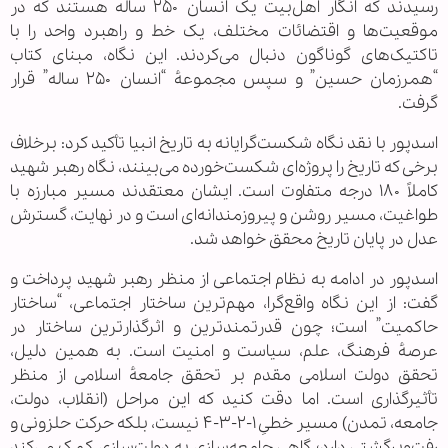
رسیدند که انگار اهل‌بیت یک انسان ۲۵۰ ساله هستند که در
موقعیت‌ها و اقتضائات مختلف، یک خط و راهبرد واحد را با
تاکتیک‌های گوناگون دنبال می‌کردند. این نگاه، مبنای کتاب
“همرزمان حسین” و سپس مجموعهٔ “انسان ۲۵۰ ساله” قرار
گرفت.
اسدپور با نقد نگاه شکست‌گرایانه به تاریخ انبیا تأکید کرد: برخلاف
برخی که تاریخ را پروژه‌ای شکست‌خورده می‌بینند، نگاه رهبر شهید
کاملاً ۱۸۰ درجه متفاوت است. ایشان معتقدند مسیر مبارزه با
طواغیت، مسیر روشن و پیروزمندانه‌ای است و در نهایت، گسترش
عدل در پایان تاریخ محقق خواهد شد.
اسدپور در ادامه به نظام اجتماعی از منظر رهبر شهید پرداخت و
گفت: از این نگاه واقع‌گرا، مهم‌ترین ساختار اجتماعی، “ساختار
حاکمیت” است؛ چون قدرتمندترین و اثرگذارترین ساختار در
عرصهٔ فرهنگ، علم، سیاست و امنیت است. به همین دلیل،
تحقق دولت اسلامی مقدم بر تحقق جامعهٔ اسلامی از منظر
تأثیرگذاری است. اما دقت کنید که این مراحل (انقلاب، دولت،
جامعه، تمدن) مسیر خطیِ ۱-۲-۳-۴ نیست، بلکه حرکت حلزونی و
رفت‌وبرگشتی دارد؛ گاهی جامعه‌سازی به دولت‌سازی کمک می‌کند