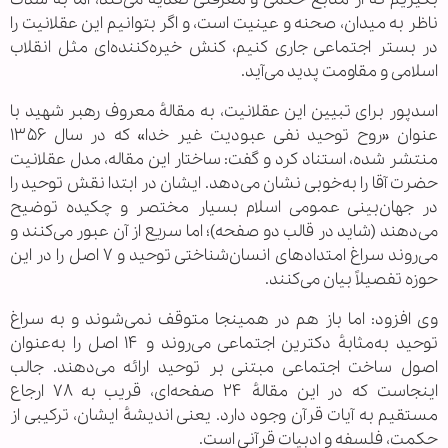
ناظر به میدان، صحنه و عینیت است، و اگر بتوانیم این عقلانیت را
در بستر اجتماعی جاری کنیم، کنش خیره‌کننده‌ای مثل انقلاب
اسلامی و مقاومت پدید می‌آید.
اسدپور برای تبیین این عقلانیت، به مقالهٔ معروف رهبر شهید با
عنوان «روح توحید نفی عبودیت غیر خدا» که در سال ۱۳۵۶
منتشر شده، استناد کرد و گفت: ساختار این مقاله، مدل عقلانیت
حضرت آقا را به‌خوبی نشان می‌دهد. ایشان در ابتدا نقش توحید را
در جهان‌بینی عمومی اسلام بسیار مختصر و چکیده توضیح
می‌دهند (شاید در قالب دو صفحه)؛ اما سریع از آن عبور می‌کنند و
می‌روند سراغ امتدادهای انسان‌شناختی توحید و ۷ اصل را در این
حوزه تفصیلاً بیان می‌کنند.
وی افزود: اما باز هم در همینجا متوقف نمی‌شوند و به سراغ
توحید به‌مثابهٔ دکترین اجتماعی می‌روند و ۱۴ اصل را به‌عنوان
اصول ساخت اجتماعی مبتنی بر توحید ارائه می‌دهند. جالب
اینجاست که در این مقالهٔ ۲۴ صفحه‌ای، قریب به ۷۸ ارجاع
مستقیم به آیات قرآن وجود دارد. یعنی اندیشهٔ ایشان، ترکیبی از
حکمت، فلسفه و ادبیات قرآنی است.