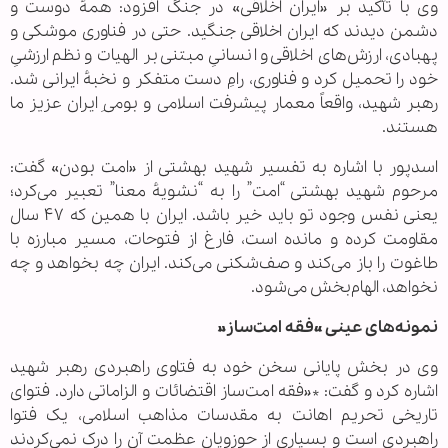
وی با تأکید بر «ایران اخلاقی» در جنگ افزود: همهٔ دوست و
دشمن دیدند که ایران اخلاقی جنگید. حتی در فناوری موشکی و
پهبادی، ارزش‌های اخلاقی و انسانیِ مبتنی بر الهیات و نظم ارزشیِ
خود را تحمیل کرد و فناوری، رامِ دست متفکر و نخبهٔ ایرانی شد.
رهبر شهید، واقعاً معمار پیشرفت اسلامی و بومیِ ایران عزیز ما
هستند.
اسدپور با اشاره به تفسیر شهید بهشتی از «امت بودن» گفت:
مرحوم شهید بهشتی “امت” را به “نشویهٔ معنا” تعبیر می‌کرد؛
یعنی نفس وجود تو باید خیر باشد. ایران با همین که ۴۷ سال
مقاومت کرده و مانده است، فارغ از فتوحات، مسیر مبارزه با
طاغوت را باز می‌کند و صف‌شکنی می‌کند. ایران چه بخواهد و چه
نخواهد، الهام‌بخش می‌شود.
نمونه‌های عینی «فقه امت‌ساز»
وی در بخش پایانی سخن خود به فتاوی راهبردی رهبر شهید
اشاره کرد و گفت: *«فقه امت‌ساز اقتضائات و الزاماتی دارد. فتوای
تاریخی تحریم اهانت به مقدسات مذاهب اسلامی، یک فتوا
راهبردی است و بسیاری از حوزویان عظمت آن را درک نمی‌کردند