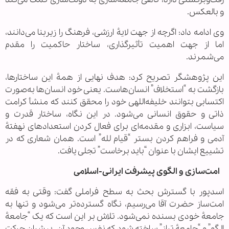
و بالعکس.
وی ادامه داد: اگرچه از جهت لایهٔ ارزشی، فرهنگ را زیربنا می‌دانند،
اما از جهت اهمیت تأثیرگذاری، ساختار حاکمیت را مقدم
می‌شمرند.
این پژوهشگر تصریح کرد: هدف نهایی از همهٔ این ساختارها،
بازگشت به “استخلاف” انسان‌هاست. یعنی خود انسان‌ها به‌صورت
اکتسابی بتوانند خلیفه‌اللهی خود را محقق کنند که منشأ کرامت
ذاتی و حقوق انسانی می‌شود. در این نگاه، ساختار قدرت و
سیاست، ابزاری و مقدمه‌ای برای فعال کردن استعدادهای نهفتهٔ
آدمی و فراهم کردن بستر “قیام لله” است. همان شعاری که در
تشییع ایشان با عنوان “باید برخاست” تجلی یافت.
امت‌سازی و الگوی پیشرفت ایرانی-اسلامی
اسدپور با گسترش بحث به سطح فراملی گفت: وقتی به فقه
امت‌ساز حضرت آقا می‌رسیم، نگاه گسترده‌تر می‌شود و تنها به
جامعهٔ خودی بسنده نمی‌شود. تلاش بر این است که یک “جامعهٔ
الگو” و “جامعهٔ تراز” ساخته شود که نفس وجود آن، پیشران حرکت