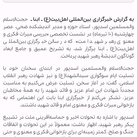
به گزارش خبرگزاری بین‌المللی اهل‌بیت(ع) ـ ابنا ـ
حجت‌الاسلام
والمسلمین اسدپور، استاد حوزه و مدیر اندیشکده ضحی، عصر
چهارشنبه (۱۰ تیرماه) در نشست تخصصی «بررسی میراث فکری و
معنوی رهبر شهید امت» که در سالن خبرگزاری بین‌المللی
اهل‌بیت(ع) ـ ابنا برگزار شد، به تشریح عمیق و جامع ابعاد
گوناگون اندیشهٔ رهبر شهید پرداخت.
حجت‌الاسلام والمسلمین اسدپور در ابتدای سخنان خود با
تسلیت ایام سوگواری سیدالشهدا(ع) و نیز شهادت رهبر انقلاب
اسلامی، گفت: در آغاز سخن، تسلیت عرض می‌کنیم به مناسبت
مجدداً شهادت این امام عزیز و قائد شهید را به همهٔ مخاطبان
عزیز. تشکر می‌کنم از خبرگزاری ابنا بابت این اهتمامی که به
بازخوانی میراث فکری و معنوی امام و قائد شهید داشتند.
اسدپور با اشاره به تحولات اخیر و حماسه‌آفرینی ملت در تشییع
پیکر رهبر شهید، اظهار داشت: معمولاً در این تحولات و اتفاقات
جنگ و صلح، کمتر زمینه‌ای برای بازخوانی فکری و معنوی و حتی