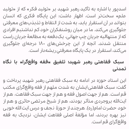
اسدپور با اشاره به تأکید رهبر شهید بر «تولید فکر» که از «تولید
علم» سخت‌تر است، اظهار داشت: این پایگاه فکری که انسان
بتواند در آن استقرار یابد، به شدت از التقاط و تذبذب‌های معرفتی
جلوگیری می‌کند. ما در میان روشنفکران خود کم نداشتیم افرادی
که از منتهاالیه جریان چپ جهانی، یک‌دفعه به مطالعهٔ جریان راست
منتقل شدند. آنچه از این چرخش‌های ۱۸۰ درجه‌ای جلوگیری
می‌کند، استقرار در یک پایگاه معرفتیِ ریشه‌دار است.
سبک فقاهتی رهبر شهید؛ تلفیق «فقه واقع‌گرا» با نگاه
تمدنی
این استاد حوزه در ادامه به سبک فقاهتی رهبر شهید پرداخت و
گفت: سبک فقاهتی ایشان به شدت ملهم از فقه واقع‌گرای مکتب
قم است. هم از جهت اصول فقه و هم از جهت سبک فقاهت، هم از
آیت‌الله بروجردی متأثر بودند، هم از شیخ مرتضی حائری و هم از
خود حضرت امام(ره). هرچند از حوزهٔ نجف و درس آیت‌الله خویی
نیز بهره بردند، اما مؤلفهٔ اصلی فقاهت ایشان، نزدیک به فقه
واقع‌گرای قم است.