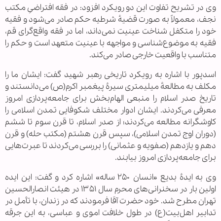
وی در تشریح تفاوت این دو رویکرد افزود: در فقه افتراضیِ مکتب
نجف، معمولاً به صورت قضیهٔ شرطیه حکم صادر می‌شود و فقیه
خود را متکفل شناخت عینیت نمی‌داند، اما در فقه واقع‌گرای قم،
فقیه به موضوع‌شناسی و مواجهه با عینیت متعهد است و حکم را
متناسب با واقعیت خارجی صادر می‌کند.
اسدپور با اشاره به رویکرد تاریخی رهبر شهید گفت: ایشان ما را
مکلف به مطالعهٔ میلیمتری سیرهٔ پیغمبر اکرم(ص) می‌دانستند و
تاریخ صدر اسلام را منبعی الهام‌بخش برای جامعه‌پردازی امروز
معرفی می‌کردند. ایشان ادوار مختلف شکوفایی تمدن اسلامی را
کاوشگرانه مطالعه می‌کردند؛ از صدر اسلام، تا قرن سوم تا ششم
(دوران اوج تمدن اسلامی)، سپس قرن هشتم (مکتب حله) و قرن
دهم و یازدهم (صفویه و عثمانی) را بررسی می‌کردند تا عبرت‌هایی
برای جامعه‌پردازی امروز بیابند.
وی به ایدهٔ بدیع «انسان ۲۵۰ ساله» اشاره کرد و گفت: این ایده
اولین بار در سخنرانی‌های محرم سال ۱۳۵۱ در هیئت انصارالحسین
تهران مطرح شد. خود حضرت آقا فرمودند که در زندان، با تأمل در
تدابیر اهل‌بیت(ع) در طول خلافت اموی و عباسی، به این جرقه