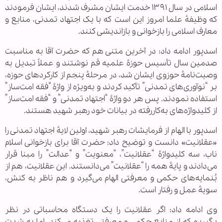
اسلامی در سال ۱۳۹۱ خدمت ایشان مشرف شدند، ایشان فرمودند
که وظیفهٔ علما امروز این است که با یک اجتهاد تمدنی، منابع و
معارف اسلامی را بازخوانی و بازاندیشی کنند.
اسدپور ادامه داد: در آخرین متنی هم که حضرت آقا به مناسبت
صدمین سال تأسیس حوزهٔ علمیه قم نوشتند و عملاً تبدیل به
وصیت‌نامهٔ حوزوی ایشان شد، در مرحلهٔ پنجم از کارکردهای حوزه،
بر “نوآوری‌های تمدنی” تأکید کردند و به‌ویژه از واژهٔ “فقه امت‌ساز”
استفاده نمودند. پس هر دو واژهٔ “اجتهاد تمدنی” و “فقه امت‌ساز”
از کلیدواژه‌های به‌کاررفته در بیانات خود رهبر شهید هستند.
اسدپور با الهام از فرمایشات رهبر شهید، اولین لایهٔ اجتهاد تمدنی را
«عقلانیت» دانست و توضیح داد: حضرت آقا برای بازخوانی اسلام
ناب، سه کلیدواژهٔ “عقلانیت”، “معنویت” و “عدالت” را مبنا قرار
می‌دادند و پایهٔ همه را “عقلانیت” می‌دانستند. این عقلانیت، هم از
بُنمایه‌های حکمی و معرفتی الهام می‌گیرد و هم ناظر به کنش،
سویهٔ عمل و رفتار است.
وی ادامه داد: اگر عقلانیت را یک دستگاه محاسباتی در نظر
بگیریم که از منابع حکمی و معرفتی تغذیه می‌کند، اما به شدت