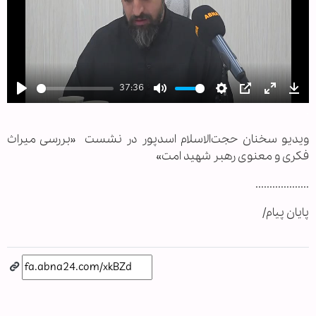
37:36
Play
Mute
Settings
PIP
Enter
Dow
.
fullscree
ویدیو سخنان حجت‌الاسلام اسدپور در نشست «بررسی میراث
فکری و معنوی رهبر شهید امت»
...................
پایان پیام/