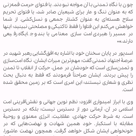
چون با نگاه تمدنی با آن مواجه نبودند. یا فتوای حرمت قمه‌زنی
که به عنوان ننگ و عار برای شیعیان صادر شد، یا فتوای تحریم
سلاح هسته‌ای به عنوان کشتار جمعی و نسل‌کشی. از شما
خواهش می‌کنم این فتاوا را فقط تاکتیکی و مصلحتی نبینید؛ اینها
در مسیر راهبردی امت‌سازی معنا می‌یابند و جایگاه رفیعی
دارند.»*
اسدپور در پایان سخنان خود با اشاره به افق‌گشایی رهبر شهید در
عرصهٔ اجتهاد تمدنی گفت: مهم‌ترین میراث ایشان، نگاه امت‌سازی
و تمدن‌سازی است که خودشان در عمل، حرکت از انقلاب تا تمدن
را پیش بردند. ایشان صراحتاً فرمودند که فقط به دنبال بحث
نظری و شعاری نیستند؛ این امری است که بر زمین محقق شده
است.
وی با ابراز امیدواری افزود: نظم نوین جهانی و نقش‌آفرینی امت
اسلامی در آن، آرمانی دور از دسترس نیست؛ بلکه در دسترس
است، به شرط حرکت جهادی، عقلانیت، انرژی معنوی و روحیهٔ
مقابله با استکبار. خود همین شهادت و نهضت‌هایی که در
خونخواهی ایشان شکل خواهد گرفت، همچون نهضت عاشورا،