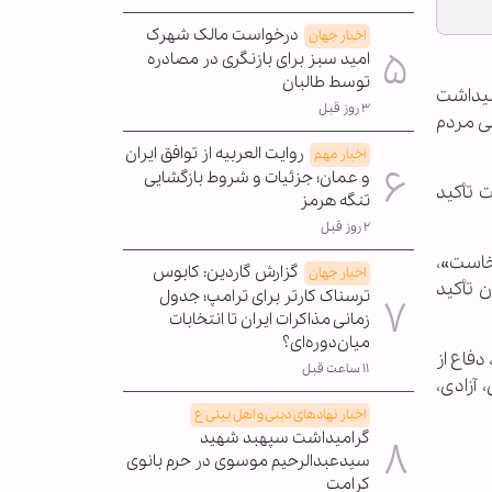
درخواست مالک شهرک
اخبار جهان
امید سبز برای بازنگری در مصادره
توسط طالبان
امیداشت
۳ روز قبل
ی مردم
روایت العربیه از توافق ایران
اخبار مهم
و عمان؛ جزئیات و شروط بازگشایی
 تأکید
تنگه هرمز
۲ روز قبل
خاست»،
گزارش گاردین: کابوس
اخبار جهان
 تأکید
ترسناک کارتر برای ترامپ؛ جدول
زمانی مذاکرات ایران تا انتخابات
میان‌دوره‌ای؟
دفاع از
۱۱ ساعت قبل
آزادی،
اخبار نهادهای دینی و اهل بیتی ع
گرامیداشت سپهبد شهید
سیدعبدالرحیم موسوی در حرم بانوی
کرامت