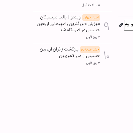
۸ ساعت قبل
ویدیو | ایالت میشیگان
اخبار جهان
میزبان »بزرگترین راهپیمایی اربعین
حسینی در آمریکا« شد
۳ روز قبل
بازگشت زائران اربعین
چندرسانه‌ای
حسینی از مرز تمرچین
۳ روز قبل