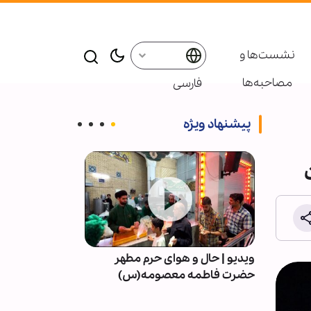
نشست‌ها و
مصاحبه‌ها
فارسی
پیشنهاد ویژه
 |
ویدیو | حال و هوای حرم مطهر
حجت الاسلام سی
حضرت فاطمه معصومه(س)
فانی را وداع گف