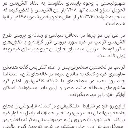
صهیونیستی با وجود پایبندی مقاومت به مفاد آتش‌بس در
تحویل اسرا و اجساد آنها، ۷۳۸ بار این آتش‌بس را نقض کرده که
منجر به شهادت ۳۷۶ نفر از اهالی غزه و زخمی شدن ۹۸۱ نفر از آنها
شده است.
در طی این دو بارها در محافل سیاسی و رسانه‌ای بررسی طرح
آتش‌بس ترامپ در غزه مورد بررسی قرار گرفته و با نقض‌های
مکرر توسط اسراییل امید برای اجرای این طرح و بازسازی غزه رو به
زوال رفته است.
ترامپ در نخستین سخنرانی پس از اعلام آتش‌بس گفت هدفش
«بازسازی غزه و کمک به ماندن مردم در خانه‌های‌شان» است اما
چند روز بعد، در مصاحبه‌ای با شبکه فاکس‌نیوز اعلام ‌کرد
«کشورهای منطقه مانند مصر و اردن باید مسؤولیت اسکان
آوارگان غزه را بر عهده بگیرند».
از این رو غزه در شرایط بلاتکلیفی و در آستانه فراموشی از اذهان
جامعه بین‌الملل به سر می‌برد. اخبار حملات اسراییل به نوار غزه
در کنار اخبار تجاوازت هر روز رژیم صهیونیستی به کرانه باختری در
محافل رسانه‌ای در حالی منتشر می‌شود که جهت‌گیری دقیقی