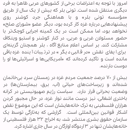
امروز با توجه به اعتراضات برخی از کشورهای عربی ظاهرا به فرد
دیگری منتقل شده است. تونی بلر که بیش از یک سال از طریق
«مؤسسه تونی بلر» و با هماهنگی جرد کوشنر روی
پیشنهادهایی درباره غزه کار کرده بود، دیگر عضو «شورای صلح»
نخواهد بود، اما ممکن است در یک کمیته اجرایی کوچک‌تر با
حضور مسئولان غربی و عربی، در کنار کوشنر و استیو ویتکاف
مشارکت کند. بر اساس اعلام منابع آگاه ، بلر همچنان گزینه‌ای
برای ایفای نقش «در قالبی دیگر» در ترتیبات آینده غزه باقی
مانده است و تأکید کرده‌اند که «آمریکایی‌ها و اسرائیلی‌ها او را
دوست دارند».
بیش از ۷۰ درصد جمعیت مردم غزه در زمستان سرد بی‌خانمان
شده‌اند و زیرساخت‌های حیاتی (آب، برق، بیمارستان‌ها) در
وضعیت بحرانی قرار دارد. سیاست رژیم صهیونیستی در کرانه
باختری اشغالی، نیز درست مانند نوار غزه، در حال مجبور کردن
هزاران فلسطینی به ترک خانه‌هایشان است که این موضوع نقض
آشکار قوانین بین‌المللی است. گزارشی که به‌تازگی توسط یک
سازمان حقوق بشری منتشر شد، به اخراج ۳۲ هزار فلسطینی از
خانه‌هایشان تنها در ۳ اردوگاه آوارگان در سال جاری اشاره کرد.