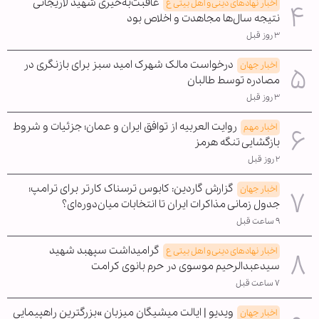
عاقبت‌به‌خیری شهید لاریجانی
اخبار نهادهای دینی و اهل بیتی ع
نتیجه سال‌ها مجاهدت و اخلاص بود
۳ روز قبل
درخواست مالک شهرک امید سبز برای بازنگری در
اخبار جهان
مصادره توسط طالبان
۳ روز قبل
روایت العربیه از توافق ایران و عمان؛ جزئیات و شروط
اخبار مهم
بازگشایی تنگه هرمز
۲ روز قبل
گزارش گاردین: کابوس ترسناک کارتر برای ترامپ؛
اخبار جهان
جدول زمانی مذاکرات ایران تا انتخابات میان‌دوره‌ای؟
۹ ساعت قبل
گرامیداشت سپهبد شهید
اخبار نهادهای دینی و اهل بیتی ع
سیدعبدالرحیم موسوی در حرم بانوی کرامت
۷ ساعت قبل
ویدیو | ایالت میشیگان میزبان »بزرگترین راهپیمایی
اخبار جهان