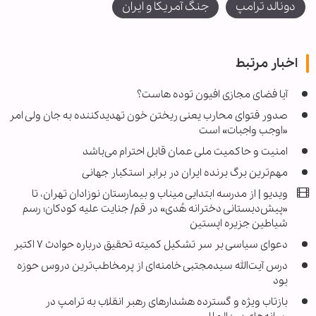
دونالد ترامپ
جنگ آمریکا و ایران
اخبار مرتبط
آیا فضای مجازی افیون توده هاست؟
صدور فتوای محارب یعنی ریختن خون تهدیدکننده به جان ولی امر
«اوجب واجبات» است
امنیت و حاکمیت ملی عمان قابل احترام می‌باشد
مهم‌ترین برگ برنده ایران در برابر استکبار جهانی
ویدیو | از مدرسه ابتدایی میناب و بیمارستان نوزادان تهران، تا
«پیش‌دبستانی دخترانه هُدی» در قم/ جنایت علیه کودکان؛ رسم
شیاطین جزیره اپستین
دعوای سیاسی بر سر تشکیل کمیته تحقیق درباره حوادث ۷ اکتبر
درس آیت‌الله سیدمجتبی خامنه‌ای از پرمخاطب‌ترین دروس حوزه
بود
بازتاب ویژه و گسترده هشدارهای رهبر انقلاب به ترامپ در