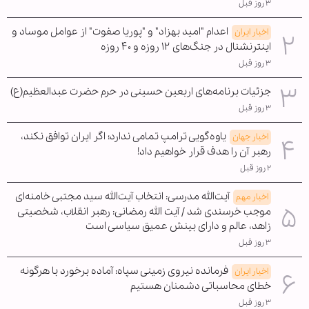
۳ روز قبل
اعدام "امید بهزاد" و "پوریا صفوت" از عوامل موساد و
اخبار ایران
اینترنشنال در جنگ‌های ۱۲ روزه و ۴۰ روزه
۳ روز قبل
جزئیات برنامه‌های اربعین حسینی در حرم حضرت عبدالعظیم(ع)
۳ روز قبل
یاوه‌گویی ترامپ تمامی ندارد؛ اگر ایران توافق نکند،
اخبار جهان
رهبر آن را هدف قرار خواهیم داد!
۲ روز قبل
آیت‌الله مدرسی: انتخاب آیت‌الله سید مجتبی خامنه‌ای
اخبار مهم
موجب خرسندی شد / آیت الله رمضانی: رهبر انقلاب، شخصیتی
زاهد، عالم و دارای بینش عمیق سیاسی است
۳ روز قبل
فرمانده نیروی زمینی سپاه: آماده برخورد با هرگونه
اخبار ایران
خطای محاسباتی دشمنان هستیم
۳ روز قبل