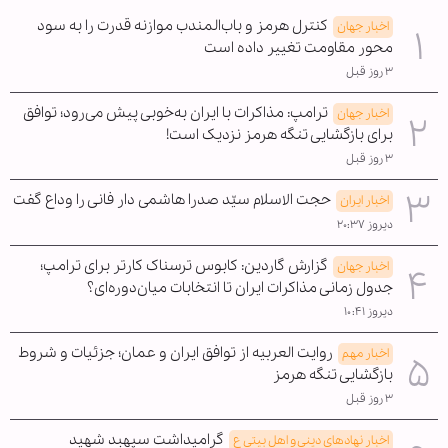
کنترل هرمز و باب‌المندب موازنه قدرت را به سود
اخبار جهان
محور مقاومت تغییر داده است
۳ روز قبل
ترامپ: مذاکرات با ایران به‌خوبی پیش می‌رود؛ توافق
اخبار جهان
برای بازگشایی تنگه هرمز نزدیک است!
۳ روز قبل
حجت الاسلام سیّد صدرا هاشمی دار فانی را وداع گفت
اخبار ایران
دیروز ۲۰:۳۷
گزارش گاردین: کابوس ترسناک کارتر برای ترامپ؛
اخبار جهان
جدول زمانی مذاکرات ایران تا انتخابات میان‌دوره‌ای؟
دیروز ۱۰:۴۱
روایت العربیه از توافق ایران و عمان؛ جزئیات و شروط
اخبار مهم
بازگشایی تنگه هرمز
۳ روز قبل
گرامیداشت سپهبد شهید
اخبار نهادهای دینی و اهل بیتی ع