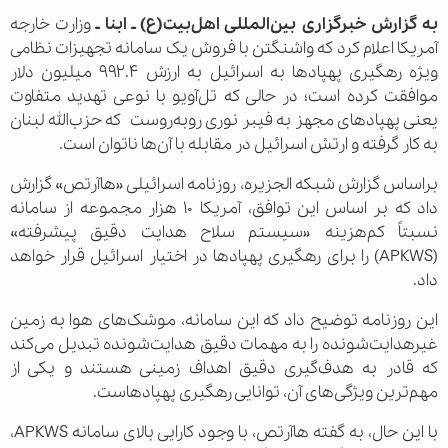
به گزارش خبرگزاری بین‌المللی اهل‌بیت(ع) ـ ابنا ـ
وزارت خارجه
آمریکا اعلام کرد که واشنگتن با فروش یک سامانه تجهیزات نظامی
ویژه رهگیری پهپادها به اسرائیل به ارزش ۹۹۲.۴ میلیون دلار
موافقت کرده است؛ در حالی که تل‌آویو با نوعی تهدید متفاوت
یعنی پهپادهای مجهز به فیبر نوری روبه‌روست که حزب‌الله لبنان
به کار گرفته و ارتش اسرائیل در مقابله با آن‌ها ناتوان است.
براساس گزارش شبکه الجزیره، روزنامه اسرائیلی «هاآرتص» گزارش
داد که بر اساس این توافق، آمریکا ۱۰ هزار مجموعه از سامانه
نسبتاً کم‌هزینه «سیستم سلاح هدایت دقیق پیشرفته»
(APKWS) را برای رهگیری پهپادها در اختیار اسرائیل قرار خواهد
داد.
این روزنامه توضیح داد که این سامانه، موشک‌های هوا به زمین
غیرهدایت‌شونده را به مهمات دقیق هدایت‌شونده تبدیل می‌کند
که قادر به هدف‌گیری دقیق اهداف زمینی هستند و یکی از
مهم‌ترین ویژگی‌های آن، توانایی رهگیری پهپادهاست.
با این حال، به گفته هاآرتص، با وجود کارایی بالای سامانه APKWS،