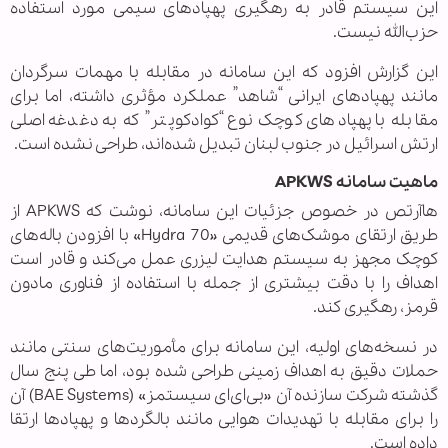
این سیستم قادر به رهگیری پهپادهای سیمی مورد استفاده
حزب‌الله نیست.
این گزارش افزود که این سامانه در مقابله با مهمات سرگردان
مانند پهپادهای ایرانی “شاهد” عملکرد مؤثری داشته، اما برای
مقابله با پهپادهای کوچک نوع “کوادکوپتر” که به دغدغه اصلی
ارتش اسرائیل در جنوب لبنان تبدیل شده‌اند، طراحی نشده است.
ماهیت سامانه APKWS
هاآرتص در خصوص جزئیات این سامانه، نوشت که APKWS از
طریق ارتقای موشک‌های قدیمی «Hydra 70» با افزودن باله‌های
کوچک مجهز به سیستم هدایت لیزری عمل می‌کند و قادر است
اهداف را با دقت بیشتری از جمله با استفاده از فناوری مادون
قرمز، رهگیری کند.
در نسخه‌های اولیه، این سامانه برای مأموریت‌های سنتی مانند
حملات دقیق به اهداف زمینی طراحی شده بود، اما طی پنج سال
گذشته شرکت سازنده آن «بی‌ای‌ای سیستمز» (BAE Systems) آن
را برای مقابله با تهدیدات هوایی مانند بالگردها و پهپادها ارتقا
داده است.