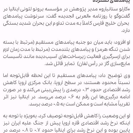
پیامدهای گسترده
«کارلو ستانیارو» مدیر پژوهش در مؤسسه برونو لئونی ایتالیا در
گفت‌وگو با روزنامه «العربی الجدید» گفت: سرنوشت پیامدهای
بحران خلیج فارس کاملاً به مدت تداوم این بحران شدید بستگی
دارد.
او افزود: باید میان دو جنبه پیامدهای مستقیم (مرتبط با بسته
شدن تنگه هرمز) و پیامدهای بلندمدت (مرتبط با مدت زمان لازم
برای ازسرگیری فعالیت زیرساخت‌های آسیب‌دیده مانند تأسیسات
مایع‌سازی گاز در رأس لفان) تمایز قائل شد.
وی توضیح داد: پیامدهای مستقیم تا این لحظه قابل‌توجه اما
نسبتاً محدود هستند؛ در سطح اروپا، بانک مرکزی اروپا کاهش
رشد اقتصادی حدود ۰.۳ درصدی را پیش‌بینی می‌کند و در صورت
ادامه درگیری‌ها این رقم به ۰.۶ درصد می‌رسد. در ایتالیا نیز اثر
تقریباً مشابه است و ممکن است به ۰.۵ درصد برسد.
او این وضعیت را کاهش قابل‌توجه توصیف کرد، به‌ویژه با توجه به
اینکه نرخ رشد اقتصادی قاره اروپا پیش از جنگ علیه ایران نیز
پایین بوده و این نرخ رشد برای ایتالیا حدود ۰.۷ تا ۰.۸ درصد در