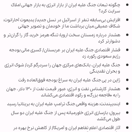
چگونه تبعات جنگ علیه ایران از بازار انرژی به بازار جهانی املاک
سرایت کرد؟
افزایش بی‌سابقه تنفر از اسرائیل در نسل جدید/ یدیعوت آحارانوت:
شکاف عمیقی میان برداشت ما از خودمان و تصویر جهانی
هشدار درباره زمستان سخت اروپا؛ تنگه هرمز خرید گاز را گران‌تر و
دشوارتر کرد
فشار اقتصادی جنگ علیه ایران بر عربستان/ کسری مالی بودجه
رژیم سعودی رکورد زد
جنگ علیه ایران، بانک‌های مرکزی جهان را سردرگم کرد/ شوک انرژی
و بحران نقدینگی
ژاپن در پی جنگ علیه ایران به سراغ بودجه فوق‌العاده رفت
هشدار کارشناس نفت و انرژی: عبور قیمت نفت از ۱۳۰ دلار، جهان
را به «فاجعه بزرگ» و رکود اقتصادی می‌کشاند
ایندیپندنت: هزینه واقعی جنگ ترامپ علیه ایران به بریتانیا رسید
بیرول: بازسازی انرژی خاورمیانه پس از جنگ علیه ایران دو سال
طول می‌کشد
آثار اقتصادی اعلام تفاهم ایران و آمریکا/ از کاهش نرخ بهره در