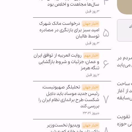
سال‌ها مجاهدت و اخلاص بود
۳ روز قبل
درخواست مالک شهرک
اخبار جهان
د
امید سبز برای بازنگری در مصادره
توسط طالبان
۳ روز قبل
روایت العربیه از توافق ایران
اخبار مهم
ردم در
و عمان؛ جزئیات و شروط بازگشایی
می‌یابد
تنگه هرمز
۲ روز قبل
ه ساحت
تحلیلگر صهیونیست:
اخبار جهان
ز آغاز
رئیس جدید موساد باید دلایل
‌سابقه
شکست طرح براندازی نظام ایران را
بررسی کند
دیروز ۲۳:۲۱
 تقویت
لی حوزه
ویدیو/ نخست‌وزیر
اخبار جهان
پاکستان وارد خانه کعبه شد