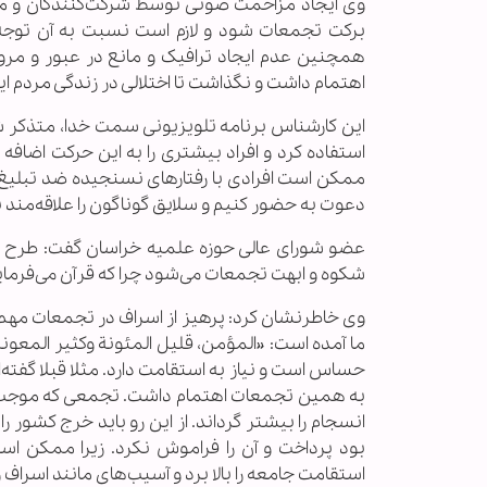
وی ایجاد مزاحمت صوتی توسط شرکت‌کنندگان و موک
برکت تجمعات شود و لازم است نسبت به آن توج
همچنین عدم ایجاد ترافیک و مانع در عبور و مرو
اهتمام داشت و نگذاشت تا اختلالی در زندگی مردم ا
این کارشناس برنامه تلویزیونی سمت خدا، متذکر شد
ممکن است افرادی با رفتارهای نسنجیده ضد تبلیغ بوج
دعوت به حضور کنیم و سلایق گوناگون را علاقه‌مند 
عضو شورای عالی حوزه علمیه خراسان گفت: طرح مس
شکوه و ابهت تجمعات می‌شود چرا که قرآن می‌فرمای
وی خاطرنشان کرد: پرهیز از اسراف در تجمعات مهم 
ما آمده است: «المؤمن، قلیل المئونة وکثیر المعونة
حساس است و نیاز به استقامت دارد. مثلا قبلا گف
به همین تجمعات اهتمام داشت. تجمعی که موجب بص
انسجام را بیشتر گرداند. از این رو باید خرج کشور ر
بود پرداخت و آن را فراموش نکرد. زیرا ممکن اس
استقامت جامعه را بالا برد و آسیب‌های مانند اسراف و ه