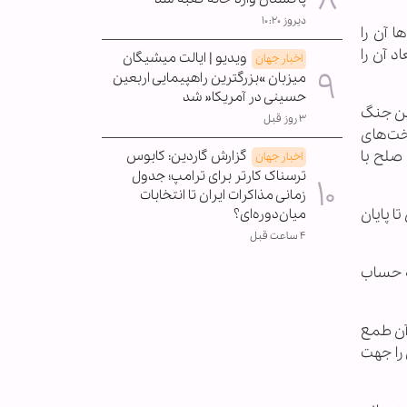
دیروز ۱۰:۲۰
 آن را
 آن را
ویدیو | ایالت میشیگان
اخبار جهان
میزبان »بزرگترین راهپیمایی اربعین
حسینی در آمریکا« شد
ین جنگ
۳ روز قبل
تخت‌های
 صلح با
گزارش گاردین: کابوس
اخبار جهان
ترسناک کارتر برای ترامپ؛ جدول
زمانی مذاکرات ایران تا انتخابات
ا پایان
میان‌دوره‌ای؟
۴ ساعت قبل
به حساب
آن طمع
 را جهت