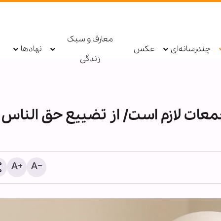
معارف و سبک
چندرسانه‌ای
عکس
نهادها
زندگی
عات لازم است/ از تضییع حق الناس 
دعاهای رسول خدا(ص)؛ بخ
گنجنیه مشترک اسلامی