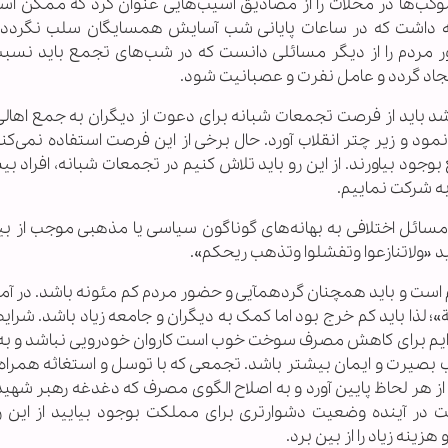
ب‌ها در محلات را از مصادیق آسیب‌هایی عنوان کرد که ممکن اس
ه داشت که در ساعات پایانی شب آسایش همسایگان سلب نگردد.
ر مردم را از دیگر مسائلی دانست که در شب‌های تجمع باید نسبت
یجاد گردد و عامل نفرت و عصبانیت شود.
 باید از فرصت تجمعات شبانه برای دعوت از دیگران به جمع اهالی 
استفاده کرد و افراد بیشتری ر
ود بیاورند. از این رو باید تلاش کنیم در تجمعات شبانه، افراد بی
به شرکت نماییم.
ائل اختلافی به بهانه‌های گوناگون سیاسی یا مذهبی موجب از بی
د «ولاتنازعوا وتفشلوا وتذهب ریحکم».
است و باید همچنان گردهمآیی و حضور مردم کم مئونه باشد. در آمو
»؛ لذا باید کم خرج بود اما کمک به دیگران و جامعه زیاد باشد. شرا
ته‌ایم برای کاهش مصرف سوخت خوب است کاروان خودرویی نباشد و ب
یرت و ایمان بیشتر باشد. تجمعی که با توسل و استغاثه همراه 
ا از هر لحاظ پایین آورد و به اصلاح الگوی مصرف که دغدغه رهبر شهید
ت در آینده وضعیت دشوارتری برای مملکت بوجود بیایید از این رو
زینه زیاد را از بین برد.