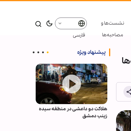
نشست‌ها و
مصاحبه‌ها
فارسی
پیشنهاد ویژه
ها
نان پس
هلاکت دو داعشی در منطقه سیده
انصارالله: مزدو
با
زینب دمشق
نظامی عربستان 
نخواهند بود