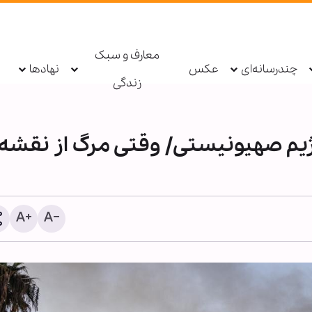
معارف و سبک
چندرسانه‌ای
عکس
نهادها
زندگی
رژیم صهیونیستی/ وقتی مرگ از نقشه‌
شیخ علی الخطیب: دولت لب
از ناکامی مذاکرات، گفت‌وگو 
مقاومت را آغاز کند