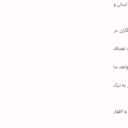
لبنان و
ران در
 اهداف
اهد ما
 به ترک
 اظهار