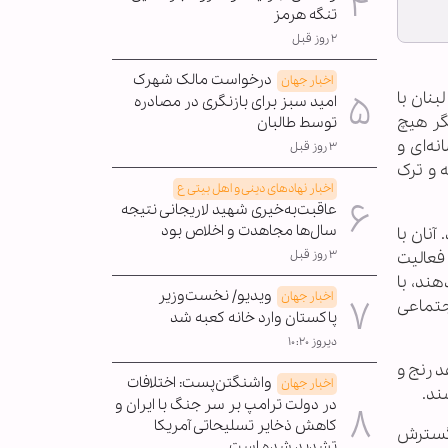
تنگه هرمز
۲ روز قبل
درخواست مالک شهرک
اخبار جهان
نان با
امید سبز برای بازنگری در مصادره
گر هیچ
توسط طالبان
نه‌ای و
۳ روز قبل
ه و ترک
اخبار نهادهای دینی و اهل بیتی ع
عاقبت‌به‌خیری شهید لاریجانی نتیجه
سال‌ها مجاهدت و اخلاص بود
آنان با
۳ روز قبل
فعالیت
هند، با
ویدیو/ نخست‌وزیر
اخبار جهان
اجتماعی
پاکستان وارد خانه کعبه شد
دیروز ۱۰:۲۰
د رنج و
واشنگتن‌پست: اختلافات
اخبار جهان
ند.
در دولت ترامپ بر سر جنگ با ایران و
کاهش ذخایر تسلیحاتی آمریکا
لکه گسترش
تشدید شده است