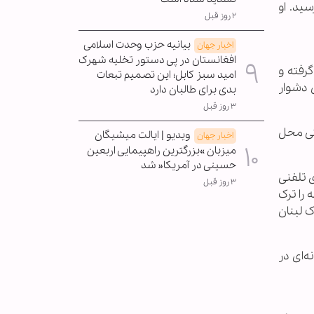
شهادت رسید. او
۲ روز قبل
بیانیه حزب وحدت اسلامی
اخبار جهان
افغانستان در پی دستور تخلیه شهرک
ا در دست گرفته و
امید سبز کابل؛ این تصمیم تبعات
 دشوار
بدی برای طالبان دارد
۳ روز قبل
حتی محل
ویدیو | ایالت میشیگان
اخبار جهان
میزبان »بزرگترین راهپیمایی اربعین
حسینی در آمریکا« شد
 تلفنی
۳ روز قبل
 را ترک
 لبنان
ه‌ای در