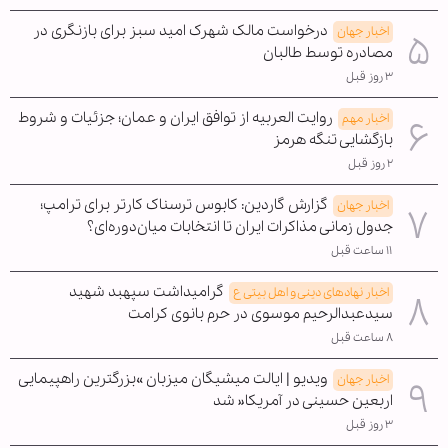
درخواست مالک شهرک امید سبز برای بازنگری در
اخبار جهان
مصادره توسط طالبان
۳ روز قبل
روایت العربیه از توافق ایران و عمان؛ جزئیات و شروط
اخبار مهم
بازگشایی تنگه هرمز
۲ روز قبل
گزارش گاردین: کابوس ترسناک کارتر برای ترامپ؛
اخبار جهان
جدول زمانی مذاکرات ایران تا انتخابات میان‌دوره‌ای؟
۱۱ ساعت قبل
گرامیداشت سپهبد شهید
اخبار نهادهای دینی و اهل بیتی ع
سیدعبدالرحیم موسوی در حرم بانوی کرامت
۸ ساعت قبل
ویدیو | ایالت میشیگان میزبان »بزرگترین راهپیمایی
اخبار جهان
اربعین حسینی در آمریکا« شد
۳ روز قبل