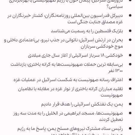
دروزهای اسرائیل: پیمان خون با رژیم صهیونیستی یا بهره‌برداری
سیاسی؟
دبیرکل فدراسیون بین‌المللی روزنامه‌نگاران: کشتار خبرنگاران در
غزه مصداق جنایت جنگی است
بلژیک فلسطین را به رسمیت می‌شناسد
بحران در ارتش اسرائیل؛ ناتوانی در جذب نیرو، بی‌اعتمادی داخلی و
موج خودکشی سربازان
خودکشی ۱۸ سرباز اسرائیلی از آغاز سال جاری میلادی
بی‌سابقه ترین حملات صهیونیست‌ها به کرانه باختری؛ بازداشت
۱۳۰۰ نفر
اعتراف رسانه صهونیست به شکست اسرائیل در عملیات غزه
تقلید مبارزان کرانه باختری از نوار غزه در مقابله با نظامیان
صهیونیست
یمن: یک نفتکش اسرائیلی را هدف قرار دادیم
صهیونیست‌ها، مسجد ابراهیمی در الخلیل را به مدت سه روز
تعطیل کردند
رئیس ستاد مشترک نیروهای مسلح یمن: پاسخ ما به رژیم