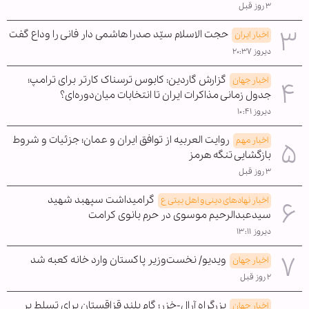
۳ روز قبل
حجت الاسلام سیّد صدرا هاشمی دار فانی را وداع گفت
اخبار ایران
دیروز ۲۰:۳۷
گزارش گاردین: کابوس ترسناک کارتر برای ترامپ؛
اخبار جهان
جدول زمانی مذاکرات ایران تا انتخابات میان‌دوره‌ای؟
دیروز ۱۰:۴۱
روایت العربیه از توافق ایران و عمان؛ جزئیات و شروط
اخبار مهم
بازگشایی تنگه هرمز
۳ روز قبل
گرامیداشت سپهبد شهید
اخبار نهادهای دینی و اهل بیتی ع
سیدعبدالرحیم موسوی در حرم بانوی کرامت
دیروز ۱۳:۱۱
ویدیو/ نخست‌وزیر پاکستان وارد خانه کعبه شد
اخبار جهان
۲ روز قبل
بزرگراه آرال-خزر؛ گام بلند قزاقستان برای تسلط بر
اخبار جهان