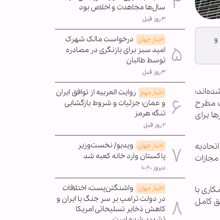
سال‌ها مجاهدت و اخلاص بود
۳ روز قبل
و
درخواست مالک شهرک
اخبار جهان
امید سبز برای بازنگری در مصادره
توسط طالبان
۳ روز قبل
ده‌اند؛
روایت العربیه از توافق ایران
اخبار مهم
رگ مطرح
و عمان؛ جزئیات و شروط بازگشایی
تنگه هرمز
ا برای
۲ روز قبل
ویدیو/ نخست‌وزیر
اتحادیه
اخبار جهان
پاکستان وارد خانه کعبه شد
 مجازات
دیروز ۱۰:۲۰
واشنگتن‌پست: اختلافات
ق همکاری با
اخبار جهان
در دولت ترامپ بر سر جنگ با ایران و
ق کامل
کاهش ذخایر تسلیحاتی آمریکا
تشدید شده است