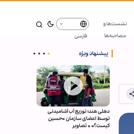
نشست‌ها و
مصاحبه‌ها
فارسی
پیشنهاد ویژه
گذارد
دهلی هند؛ توزیع آب آشامیدنی
مردم با بیش از
توسط اعضای سازمان «حسین
خیابان‌ها، پشتی
کیست؟» + تصاویر
مایوس‌کننده د