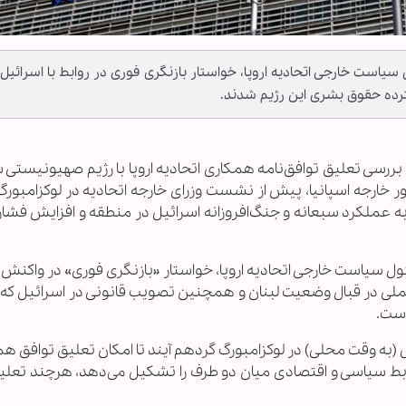
ول سیاست خارجی اتحادیه اروپا، خواستار بازنگری فوری در روابط با اسرائیل 
رده حقوق بشری این رژیم شدند.
 بررسی تعلیق توافق‌نامه همکاری اتحادیه اروپا با رژیم صهیونیستی ش
ور خارجه اسپانیا، پیش از نشست وزرای خارجه اتحادیه در لوکزامبو
ه عملکرد سبعانه و جنگ‌افروزانه اسرائیل در منطقه و افزایش فشاره
ول سیاست خارجی اتحادیه اروپا، خواستار «بازنگری فوری» در واکنش 
م عملی در قبال وضعیت لبنان و همچنین تصویب قانونی در اسرائیل که
است.
رجه اتحادیه اروپا قرار است در تاریخ ۲۱ آوریل (به وقت محلی) در لوکزامبورگ گردهم آیند تا امکان تعلیق تواف
وابط سیاسی و اقتصادی میان دو طرف را تشکیل می‌دهد، هرچند تعلی