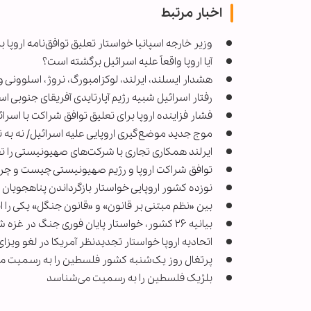
اخبار مرتبط
وزیر خارجه اسپانیا خواستار تعلیق توافق‌نامه اروپا ب
آیا اروپا واقعاً علیه اسرائیل برگشته است؟
هشدار ایسلند، ایرلند، لوکزامبورگ، نروژ، اسلوونی و 
رفتار اسرائیل شبیه رژیم آپارتایدی آفریقای جنوبی ا
فشار فزاینده اروپا برای تعلیق توافق شراکت با اسرائ
موج جدید موضع‌گیری اروپایی علیه اسرائیل/ نه به 
ایرلند همکاری تجاری با شرکت‌های صهیونیستی را تع
توافق شراکت اروپا و رژیم صهیونیستی چیست و چر
نوزده کشور اروپایی خواستار بازگرداندن پناهجویان 
بین «نظم مبتنی بر قانون» و «قانون جنگل» یکی را 
بیانیه ۲۶ کشور، خواستار پایان فوری جنگ در غزه شدند
اتحادیه اروپا خواستار تجدیدنظر آمریکا در لغو وی
پرتغال روز یک‌شنبه کشور فلسطین را به رسمیت م
بلژیک فلسطین را به رسمیت می‌شناسد