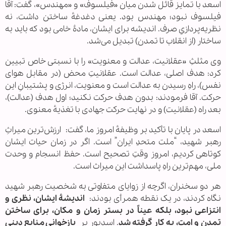
اسعد با تمایز قائل شدن میان «فیلسوف» و «مهندس»، گفت: آقا
فیلسوف نبود؛ مهندس بود. یعنی دغدغهٔ ساختن داشت، نه
نظریه‌پردازیِ صرف. اندیشه برای ایشان، مادهٔ خامی بود که باید به
ساختار (از انقلاب تا تمدن) تبدیل می‌شد.
وی مثلثِ «عقلانیت، عدالت و معنویت» را با نسبتی خاص تبیین
کرد: هدف اصلی، عدالت است. عقلانیتِ محض (در مقابل هوای
نفس)، راهِ رسیدن به عدالت است و معنویت، انرژی و پشتیبانِ این
حرکت. آقا فرمودند: بدون هدف حرکت نکنید؛ اول هدف (عدالت)،
بعد راه (عقلانیت) و در نهایت حرکت جهادی با تغذیهٔ معنوی.
اسعد در پایان با تأکید بر وظیفهٔ امروز ما، گفت: ارزش‌ترین میراثِ
رهبر شهید، “ملت متحدِ ایران” است. اگر در زمان حیات ایشان
کوتاهی کردیم، امروز وقتِ تصحیح است. حفظ انسجام و وحدت
ملی، مهم‌ترین راهِ پاسداشت این میراث است.
هر دو سخنران، اگرچه از زوایای متفاوتی به شخصیت رهبر شهید
نگاه کردند، در یک نقطه همرأی بودند:
اندیشهٔ ایشان، نظری و
انتزاعی نبود، بلکه عیناً در بستر زمان و مکان، برای ساختن
تمدن و امت، به کار گرفته شد
. اسدپور بر
بازخوانیِ منابع دینی