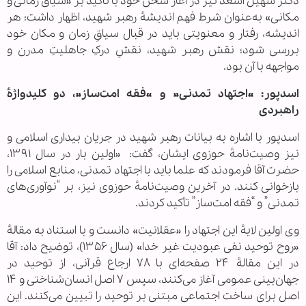
دکتر سهیل اسعد نیز در آغاز سخن خود با تأکید بر «سیاق زمانی و
مکانی» به‌عنوان شرط فهم اندیشهٔ رهبر شهید، اظهار داشت: هر
اندیشه، رفتار و معنویتی باید در قبال سیاقِ زمان و مکان خود
بررسی شود؛ نقش رهبر شهید، نقشِ درکِ جاهلیتِ مدرن و
مواجهه با آن بود.
اسدپور: «اجتهاد تمدنی» و «فقه امت‌ساز»، دو کلیدواژهٔ
راهبردی
اسدپور با اشاره به بیانات رهبر شهید در جریان بیداری اسلامی و
نیز وصیت‌نامهٔ حوزوی ایشان، گفت: «اولین بار در سال ۱۳۹۱،
حضرت آقا فرمودند که علما باید با اجتهاد تمدنی، منابع اسلامی را
بازخوانی کنند. در آخرین وصیت‌نامهٔ حوزوی نیز، بر “نوآوری‌های
تمدنی” و “فقه امت‌ساز” تأکید کردند.
وی اولین لایهٔ این اجتهاد را «عقلانیت» دانست و با استناد به مقالهٔ
«روح توحید نفی عبودیت غیر خدا» (سال ۱۳۵۶)، توضیح داد: آقا
در این مقالهٔ ۲۴ صفحه‌ای با ۷۸ ارجاع قرآنی، از توحید در
جهان‌بینی عمومی آغاز می‌کنند، سپس ۷ اصل انسان‌شناختی و ۱۴
اصل برای ساخت اجتماعی مبتنی بر توحید را تبیین می‌کنند. این