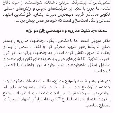
کشورهایی که پیشرفت عاریتی داشتند، نتوانستند از خود دفاع
کنند؛ اما ایران با تکیه بر ظرفیت‌های درونی و ارزش‌های اخلاقی،
الگویی ماندگار آفرید. مهم‌ترین میراث ایشان، افق‌گشاییِ اجتهاد
تمدنی و نگاه امت‌سازی است که خود در عمل پیش بردند.
اسعد: «جاهلیت مدرن» و «مهندسیِ رفع موانع»
دکتر سهیل اسعد اما با نگاهی دیگر، «جاهلیت مدرن» را بستر
اصلیِ اندیشهٔ رهبر شهید معرفی کرد و گفت: دشمن از ابتدای
بعثت تا امروز، تلاش کرده امت را به جاهلیت برگرداند. در قرن
اخیر، از آتاتورک تا کشورهای عربی، با هزینه‌های کلان برای محتوای
مبتذل (مثل ماهواره‌های شترسواری)، این جاهلیت را تحمیل
کرده است.
وی هنر رهبر شهید را «رفع موانع» دانست، نه «اضافه کردن چیز
جدید» و توضیح داد: «اسلامیت در ذات مردم وجود دارد، اما
موانعی بر سر راه تحقق تمدن ایجاد شده است. ایشان این موانع
را برداشتند، از جمله با طرح “آتش به‌اختیار” و “جهاد تبیین” در
مقاطعِ مناسب.