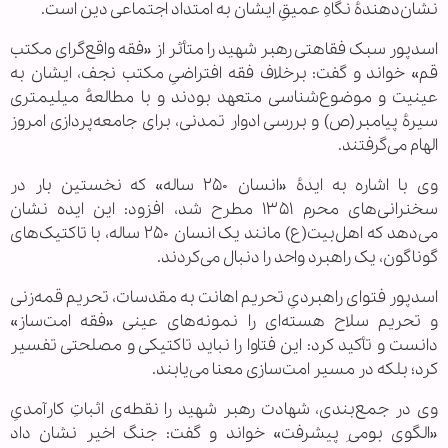
نشان‌دهندهٔ نگاهِ عمیقِ ایشان به امتداد اجتماعی دین است.
اسدپور سبک فقاهتی رهبر شهید را متأثر از «فقه واقع‌گرای مکتب
قم» خواند و گفت: برخلاف فقه افتراضیِ مکتب نجف، ایشان به
عینیت و موضوع‌شناسی متعهد بودند و با مطالعهٔ میلیمتری
سیرهٔ پیامبر(ص) و بررسی ادوار تمدنی، برای جامعه‌پردازی امروز
الهام می‌گرفتند.
وی با اشاره به ایدهٔ «انسان ۲۵۰ ساله» که نخستین بار در
سخنرانی‌های محرم ۱۳۵۱ مطرح شد، افزود: این ایده نشان
می‌دهد که اهل‌بیت(ع) مانند یک انسان ۲۵۰ ساله، با تاکتیک‌های
گوناگون، یک راهبرد واحد را دنبال می‌کردند.
اسدپور فتوای راهبردیِ تحریم اهانت به مقدسات، تحریم قمه‌زنی
و تحریم سلاح هسته‌ای را نمونه‌های عینی «فقه امت‌ساز»
دانست و تأکید کرد: این فتاوا را نباید تاکتیکی و مصلحتی تفسیر
کرد؛ بلکه در مسیر امت‌سازی معنا می‌یابند.
وی در جمع‌بندی، شهادت رهبر شهید را نقطه‌ی اثباتِ کارآمدیِ
«الگوی بومیِ پیشرفت» خواند و گفت: جنگ اخیر نشان داد