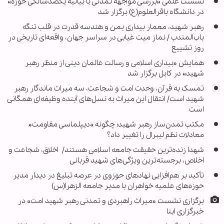
نشست علمی «بررسی مواجهه تمدنی با بیانیه یکصدسالگی حوزه»
در دانشگاه باقرالعلوم(ع) برگزار شد
رهبر شهید، معمار بیداری یمن و هندسه قدرت در قلب تنگه
باب‌المندب / نماز میت غیابی در سراسر جهان، واقعه‌ای تاریخی در
روز تشییع
همایش «بیداری اسلامی و رسالت عالمان دینی از منظر رهبر
شهید» در کابل برگزار شد
تمسک به قرآن، وحدت امت و شجاعت، سه میراث ماندگار رهبر
شهید است/ انتقال این میراث به نسل‌های آینده وظیفه‌ای همگانی
است
مکتب تمدن‌ساز رهبر شهید؛ چگونه »دیپلماسی مقاومت«
معادلات نظم لیبرال را تغییر داد؟
شهدا زنده‌ترین حقیقت جامعه اسلامی هستند/ اخلاق، شجاعت و
اخلاص، برجسته‌ترین ویژگی‌های شهید قربانی
تأکید بر هم‌افزایی نهادهای حوزوی در عرصه تبلیغ در دیدار مدیر
حوزه‌های علمیه خواهران با مدیر جامعه الزهرا(س)
برگزاری نشست «میراث راهبردی و تمدنی رهبر شهید امت» در
خبرگزاری ابنا