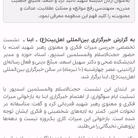
به‌عنوان ارکان اندیشهٔ شهید تأکید کرد و اسعد، «سیاقِ جاهلیت
مدرن»، «مهندسیِ رفع موانع» و «مثلثِ عقلانیت، عدالت و
معنویت» را کلید فهم این منظومه معرفی نمود.
به گزارش خبرگزاری بین‌المللی اهل‌بیت(ع) ـ ابنا ـ
نشست
تخصصی «بررسی میراث فکری و معنوی رهبر شهید امت» با
حضور حجت‌الاسلام والمسلمین اسدپور، استاد حوزه و مدیر
اندیشکده ضحی و دکتر سهیل اسعد، مبلّغ دینی و فعال رسانه‌ای
آرژانتینی، عصر چهارشنبه (۱۰ تیرماه) در سالن خبرگزاری بین‌المللی
اهل‌بیت(ع) ـ ابنا برگزار شد.
در ابتدای این نشست، حجت‌الاسلام والمسلمین اسدپور با
تسلیت ایام سوگواری، از اهتمام خبرگزاری ابنا به بازخوانی میراث
فکری و معنوی رهبر شهید قدردانی کرد و گفت: متأسفانه در
تحولات اخیر، کمتر به لایه‌های شخصیتی و فکری ایشان توجه
شده است. بازخوانی این میراث، کاری یک‌روزه نیست و دهه‌ها
پژوهش نخبگانی را می‌طلبد.