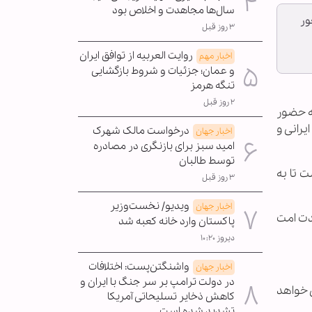
سال‌ها مجاهدت و اخلاص بود
ور
۳ روز قبل
روایت العربیه از توافق ایران
اخبار مهم
و عمان؛ جزئیات و شروط بازگشایی
تنگه هرمز
۲ روز قبل
به حضور
رانی و
درخواست مالک شهرک
اخبار جهان
امید سبز برای بازنگری در مصادره
توسط طالبان
ت تا به
۳ روز قبل
ویدیو/ نخست‌وزیر
اخبار جهان
حدت امت
پاکستان وارد خانه کعبه شد
دیروز ۱۰:۲۰
واشنگتن‌پست: اختلافات
اخبار جهان
در دولت ترامپ بر سر جنگ با ایران و
 خواهد
کاهش ذخایر تسلیحاتی آمریکا
تشدید شده است