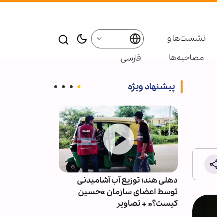
نشست‌ها و
مصاحبه‌ها
فارسی
پیشنهاد ویژه
گذارد
دهلی هند؛ توزیع آب آشامیدنی
مردم با بیش از
توسط اعضای سازمان «حسین
خیابان‌ها، پشتی
کیست؟» + تصاویر
مایوس‌کننده د