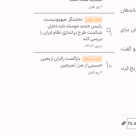
۲ روز قبل
فرماندهان
تحلیلگر صهیونیست:
اخبار جهان
رئیس جدید موساد باید دلایل
ش برای
شکست طرح براندازی نظام ایران را
بررسی کند
دیروز ۲۳:۲۱
و گفت:
بازگشت زائران اربعین
چندرسانه‌ای
حسینی از مرز تمرچین
ح کرد:
۳ روز قبل