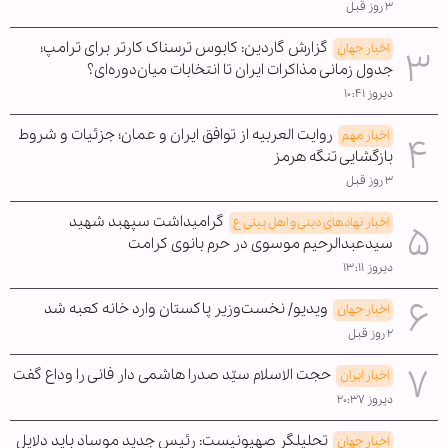
۳ روز قبل
گزارش گاردین: کابوس ترسناک کارتر برای ترامپ؛
اخبار جهان
جدول زمانی مذاکرات ایران تا انتخابات میان‌دوره‌ای؟
دیروز ۱۰:۴۱
روایت العربیه از توافق ایران و عمان؛ جزئیات و شروط
اخبار مهم
بازگشایی تنگه هرمز
۳ روز قبل
گرامیداشت سپهبد شهید
اخبار نهادهای دینی و اهل بیتی ع
سیدعبدالرحیم موسوی در حرم بانوی کرامت
دیروز ۱۳:۱۱
ویدیو/ نخست‌وزیر پاکستان وارد خانه کعبه شد
اخبار جهان
۲ روز قبل
حجت الاسلام سیّد صدرا هاشمی دار فانی را وداع گفت
اخبار ایران
دیروز ۲۰:۳۷
تحلیلگر صهیونیست: رئیس جدید موساد باید دلایل
اخبار جهان