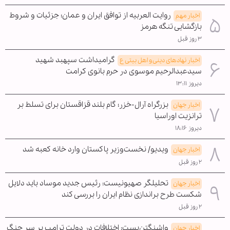
روایت العربیه از توافق ایران و عمان؛ جزئیات و شروط
اخبار مهم
بازگشایی تنگه هرمز
۳ روز قبل
گرامیداشت سپهبد شهید
اخبار نهادهای دینی و اهل بیتی ع
سیدعبدالرحیم موسوی در حرم بانوی کرامت
دیروز ۱۳:۱۱
بزرگراه آرال-خزر؛ گام بلند قزاقستان برای تسلط بر
اخبار جهان
ترانزیت اوراسیا
دیروز ۱۸:۱۶
ویدیو/ نخست‌وزیر پاکستان وارد خانه کعبه شد
اخبار جهان
۲ روز قبل
تحلیلگر صهیونیست: رئیس جدید موساد باید دلایل
اخبار جهان
شکست طرح براندازی نظام ایران را بررسی کند
۲ روز قبل
واشنگتن‌پست: اختلافات در دولت ترامپ بر سر جنگ
اخبار جهان