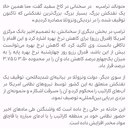
«دونالد ترامپ» در سخنانی در کاخ سفید گفت: «ما همین حالا
یک نفتکش بزرگ، بسیار بزرگ، بزرگ‌ترین نفتکشی که تاکنون
توقیف شده، را در نزدیکی ونزوئلا مصادره کردیم.»
ترامپ در بخش دیگری از سخنانش، به تصمیم اخیر بانک مرکزی
آمریکا (فدرال رزرو) برای کاهش نرخ بهره اشاره کرد و این اقدام را
ناکافی دانست. وی تأکید کرد که کاهش نرخ بهره می‌توانست
بیش از این باشد. فدرال رزرو روز چهارشنبه نرخ بهره پایه را به
میزان یک‌چهارم درصد کاهش داد و آن را در محدوده ۳.۵۰ تا ۳.۷۵
درصد قرار داد.
از سوی دیگر، دولت ونزوئلا در بیانیه‌ای شدیداللحن، توقیف یک
نفتکش متعلق به این کشور توسط نیروهای نظامی آمریکا در
آب‌های کارائیب را محکوم کرد و آن را «سرقت آشکار» و «نمونه‌ای از
دزدی دریایی بین‌المللی» توصیف نمود.
این حادثه در حالی رخ داده است که واشنگتن طی ماه‌های اخیر
حضور نظامی خود در منطقه کارائیب را با ادعای مبارزه با قاچاق
مواد مخدر افزایش داده است.