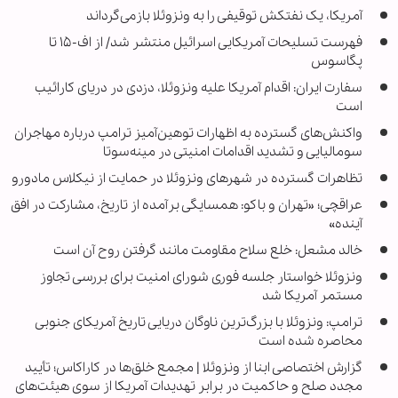
آمریکا، یک نفتکش توقیفی را به ونزوئلا بازمی‌گرداند
فهرست تسلیحات آمریکایی اسرائیل منتشر شد/ از اف-۱۵ تا
پگاسوس
سفارت ایران: اقدام آمریکا علیه ونزوئلا، دزدی در دریای کارائیب
است
واکنش‌های گسترده به اظهارات توهین‌آمیز ترامپ درباره مهاجران
سومالیایی و تشدید اقدامات امنیتی در مینه‌سوتا
تظاهرات گسترده در شهرهای ونزوئلا در حمایت از نیکلاس مادورو
عراقچی؛ «تهران و باکو: همسایگی برآمده از تاریخ، مشارکت در افق
آینده»
خالد مشعل: خلع سلاح مقاومت مانند گرفتن روح آن است
ونزوئلا خواستار جلسه فوری شورای امنیت برای بررسی تجاوز
مستمر آمریکا شد
ترامپ: ونزوئلا با بزرگ‌ترین ناوگان دریایی تاریخ آمریکای جنوبی
محاصره شده است
گزارش اختصاصی ابنا از ونزوئلا | مجمع خلق‌ها در کاراکاس؛ تأیید
مجدد صلح و حاکمیت در برابر تهدیدات آمریکا از سوی هیئت‌های