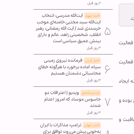
۲ روز قبل
آیت‌الله مدرسی: انتخاب
اخبار مهم
.
آیت‌الله سید مجتبی خامنه‌ای موجب
خرسندی شد / آیت الله رمضانی: رهبر
انقلاب، شخصیتی زاهد، عالم و دارای
بینش عمیق سیاسی است
فعالیت
۳ روز قبل
فرمانده نیروی زمینی
اخبار ایران
 فعالیت
سپاه: آماده برخورد با هرگونه خطای
محاسباتی دشمنان هستیم
 ایجاد
۳ روز قبل
ویدیو | اعترافات دو
چندرسانه‌ای
جاسوس موساد که امروز اعدام
بوده و
شدند
۳ روز قبل
فافیت و
ترامپ: مذاکرات با ایران
اخبار جهان
به‌خوبی پیش می‌رود؛ توافق برای