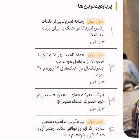
پربازدیدترین‌ها
رسانه آمریکایی از تلفات
اخبار جهان
ارتش آمریکا در جنگ با ایران پرده
برداشت
۳ روز قبل
اعدام "امید بهزاد" و "پوریا
اخبار ایران
صفوت" از عوامل موساد و
اینترنشنال در جنگ‌های ۱۲ روزه و ۴۰
روزه
۳ روز قبل
جزئیات برنامه‌های اربعین حسینی در
حرم حضرت عبدالعظیم(ع)
۳ روز قبل
یاوه‌گویی ترامپ تمامی
اخبار جهان
ندارد؛ اگر ایران توافق نکند، رهبر آن را
هدف قرار خواهیم داد!