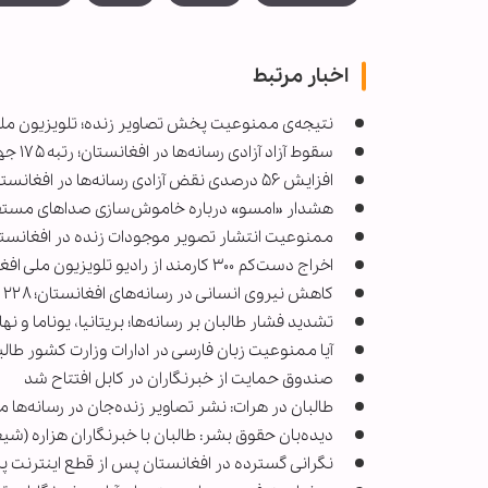
اخبار مرتبط
نتیجه‌ی ممنوعیت پخش تصاویر زنده؛ تلویزیون ملی 
سقوط آزاد آزادی رسانه‌ها در افغانستان؛ رتبه ۱۷۵ جهان در سایه حاکمیت طالبان
افزایش ۵۶ درصدی نقض آزادی رسانه‌ها در افغانستان طی شش ماه
هشدار «امسو» درباره خاموش‌سازی صداهای مستقل
ممنوعیت انتشار تصویر موجودات زنده در افغانستان به ۱۳ استا
اخراج دست‌کم ۳۰۰ کارمند از رادیو تلویزیون ملی افغانستان توسط طالبان
کاهش نیروی انسانی در رسانه‌های افغانستان؛ ۲۲۸ خبرنگار در یک سال گذشته شغل خود را از دست دادند
تشدید فشار طالبان بر رسانه‌ها؛ بریتانیا، یوناما و
آیا ممنوعیت زبان فارسی در ادارات وزارت کشور طالب
صندوق حمایت از خبرنگاران در کابل افتتاح شد
طالبان در هرات: نشر تصاویر زنده‌جان در رسانه‌ها
دیده‌بان حقوق بشر: طالبان با خبرنگاران هزاره (شی
نگرانی گسترده در افغانستان پس از قطع اینترنت 