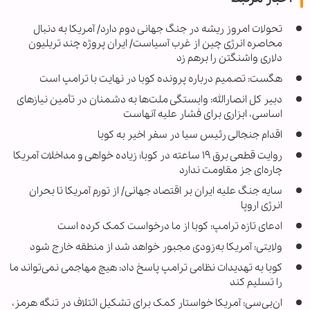
تحولات امروز ریشه در جنگ جهانی دوم دارد/ آمریکا به دنبال
محاصره انرژی چین از غرب آسیاست/ ایران پروژه چند تریلیون
دلاری واشنگتن را برهم زد
هگست: تصمیم درباره پرونده کوبا در نهایت با ترامپ است
دبیر کل انصارالله: وابستگی ملت‌ها به دشمنان در تأمین نیازهای
اساسی، ابزاری برای فشار علیه آنهاست
اقدام جنجالی رئیس سیا در سفر اخیر به کوبا
روایت قطعی برق ۱۹ ساعته در کوبا؛ زیاده خواهی و مداخلات آمریکا
چاره‌ای جز مقاومت ندارد
سایه جنگ علیه ایران بر اقتصاد جهانی/ از تورم آمریکا تا بحران
انرژی اروپا
ادعای تازه ترامپ: کوبا از ما درخواست کمک کرده است
ولایتی: آمریکا به‌زودی مجبور خواهد شد از منطقه خارج شود
کوبا به تهدیدات نظامی ترامپ پاسخ داد: هیچ مهاجمی نمی‌تواند ما
را تسلیم کند
ان‌بی‌سی: آمریکا خواستار کمک برای تشکیل ائتلاف در تنگه هرمز،