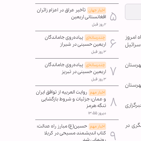
تأخیر عراق در اعزام زائران
اخبار جهان
افغانستانی اربعین
۲ روز قبل
ه امروز
پیاده‌روی جاماندگان
چندرسانه‌ای
اربعین حسینی در شیراز
سرائیل
۳ روز قبل
شهرستان
پیاده‌روی جاماندگان
چندرسانه‌ای
اربعین حسینی در تبریز
۳ روز قبل
هرستان
روایت العربیه از توافق ایران
اخبار مهم
و عمان؛ جزئیات و شروط بازگشایی
برگزاری
تنگه هرمز
دیروز ۱۳:۵۵
گری در
حسین(ع) مبارز راه عدالت؛
اخبار مهم
کتاب اندیشمند مسیحی در کربلا
رونمایی شد