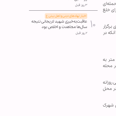
حمله‌ای
۳ روز قبل
رای خلع
اخبار نهادهای دینی و اهل بیتی ع
عاقبت‌به‌خیری شهید لاریجانی نتیجه
آتش‌بس، که قرار است ۱۹ دسامبر جاری برگزار
سال‌ها مجاهدت و اخلاص بود
نکه در
۲ روز قبل
از سوی دیگر، خبرگزاری رسمی ملی لبنان اعلام کرد که یک نیروی اسرائیلی به شهرک مرزی الضهیره نفوذ کرده و تا ۶۰۰ متر به
ر محله
 روزانه
در محل
ل شهرک