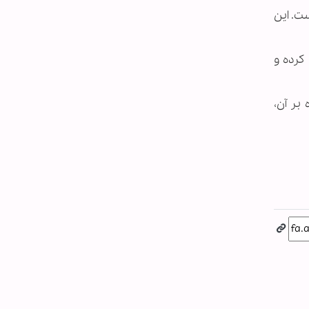
یگر را زخمی کرده است. این
 بار این توافق را نقض کرده و
بر آن،