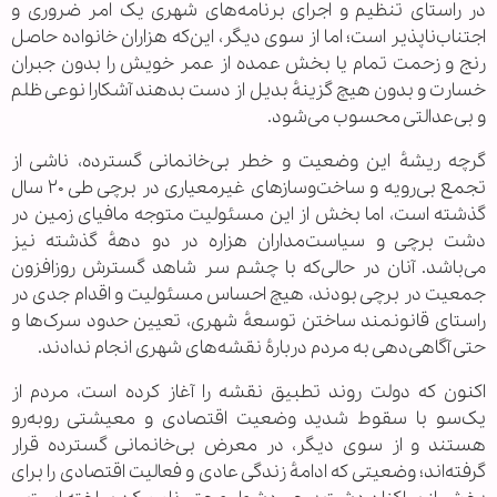
در راستای تنظیم و اجرای برنامه‌های شهری یک امر ضروری و
اجتناب‌ناپذیر است؛ اما از سوی دیگر، این‌که هزاران خانواده حاصل
رنج و زحمت تمام یا بخش عمده از عمر خویش را بدون جبران
خسارت و بدون هیچ گزینهٔ بدیل از دست بدهند آشکارا نوعی ظلم
و بی‌عدالتی محسوب می‌شود.
گرچه ریشهٔ این وضعیت و خطر بی‌خانمانی گسترده، ناشی از
تجمع بی‌رویه و ساخت‌وسازهای غیرمعیاری در برچی طی ۲۰ سال
گذشته است، اما بخش از این مسئولیت متوجه مافیای زمین در
دشت برچی و سیاست‌مداران هزاره در دو دههٔ گذشته نیز
می‌باشد. آنان در حالی‌که با چشم سر شاهد گسترش روزافزون
جمعیت در برچی بودند، هیچ احساس مسئولیت و اقدام جدی در
راستای قانونمند ساختن توسعهٔ شهری، تعیین حدود سرک‌ها و
حتی آگاهی‌دهی به مردم دربارهٔ نقشه‌های شهری انجام ندادند.
اکنون که دولت روند تطبیق نقشه را آغاز کرده است، مردم از
یک‌سو با سقوط شدید وضعیت اقتصادی و معیشتی روبه‌رو
هستند و از سوی دیگر، در معرض بی‌خانمانی گسترده قرار
گرفته‌اند؛ وضعیتی که ادامهٔ زندگی عادی و فعالیت اقتصادی را برای