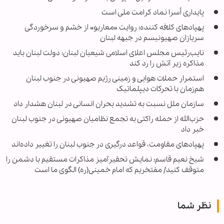
پایداری اُسرا نماد کرامت ملی است
پهپادهای کلافه کننده؛ روایت «معاریو» از خشم و سرخوردگی
سربازان صهیونیسم در جبهه لبنان
نایب‌رئیس مجلس اعلای اسلامی شیعیان لبنان: دولت لبنان باید
مذاکره زیر آتش را رد کند
استمرار حملات هوایی و زمینی رژیم صهیونی در جنوب لبنان
هم‌زمان با تحرکات دیپلماتیک
سازمان ملل نسبت به تشدید بحران انسانی در لبنان هشدار داد
حزب‌الله از حمله راکتی به تجمع نظامیان صهیونی در جنوب لبنان
خبر داد
پهپادهای مقاومت، قواعد درگیری در جنوب لبنان را تغییر داده‌اند
شیخ نعیم قاسم: نمایش تحقیرآمیز مذاکرات مستقیم با دشمن را
متوقف کنید/ مفتخریم که امام خمینی(ره) الگوی ما است
نظر شما