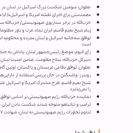
عطوان: سومین شکست بزرگ اسرائیل در لبنان در ر
»همدستی برای اجرای نقشه آمریکا و اسرائیل«/ آیا 
حزب‌الله در برابر سناریوی صهیونیستی/ حزب‌الله 
پیام شیخ نعیم قاسم؛ ایران نماد عزت و یاور مظلوم
توافق سه‌جانبه اسرائیل و لبنان «مرده و محکوم» 
است
رأی الیوم: موضع رئیس‌جمهور لبنان، پاداش به جن
دبیرکل حزب‌الله: سلاح مقاومت، ضامن امنیت لبنان 
عطوان: توافق دفاعی عربستان و پاکستان؛ اولین گام
رویترز: واشنگتن در حال بررسی استفاده از دارایی‌ه
شیخ نعیم قاسم: طرح مشترک آمریکا و اسرائیل ع
را نمی‌پذیرد
نماینده حزب‌الله: رژیم صهیونیستی بر اساس توافق آم
ترامپ و نتانیاهو متوجه شدند شکست دادن ایران غیر
تداوم تجاوزات رژیم صهیونیستی به لبنان؛ شهادت ۲۷ نظامی لبنانی طی ۹۷ روز