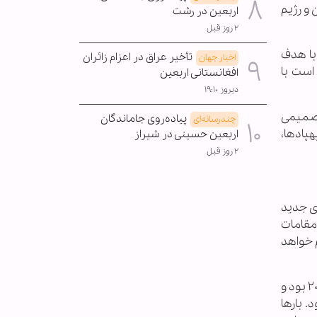
و رژیم
اربعین در رشت
۲ روز قبل
 با هدف
تأخیر عراق در اعزام زائران
اخبار جهان
است با
افغانستانی اربعین
دیروز ۱۹:۱۰
 تصمیمی
پیاده‌روی جاماندگان
چندرسانه‌ای
پادها،
اربعین حسینی در شیراز
۲ روز قبل
دی جدید
مقامات
م خواهد
عطوان در پایان خاطرنشان کرد: مقاومت لبنان پیش از این دو بار رژیم صهیونیستی را شکست داده که اولین بار در سال ۲۰۰۰ بود و
لبنان و عقب‌نشینی تحقیرآمیز ارتش اسرائیل شد و بار دوم هم در جنگ جولای ۲۰۰۶ بود. بارها