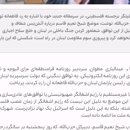
حلیلگر برجسته فلسطینی، در سرمقاله جدید خود با اشاره به رد قاطعانه تو
و حزب‌الله، نوشت: موضع شیخ نعیم قاسم درباره آتش‌بس شفاف و
یل از این توافق، شعله‌ور کردن جنگ داخلی در لبنان و خلع سلاح اجباری
نخواهد کرد و پیروزی سوم مقاومت لبنان در راه است؛ شکستی که این بار
ـ
عبدالباری عطوان، سردبیر روزنامه فرامنطقه‌ای «رای الیوم» و ت
ین روزنامه الکترونیکی، به توافق ننگینی که دولت سرسپرده لبنان ب
یس پارلمان لبنان و حزب‌الله قاطعانه آن را رد کردند، پرداخت.
 غیرمستقیم با رژیم اشغالگر صهیونیستی یا توافق‌های عادی‌سازی 
کرد. این موضع به دلیل این نیست که رژیم اشغالگر از زمان غصب فلس
ام نگذاشته، بلکه به این دلیل است که اسرائیل یک نهاد نژادپرست، شهرک
ملت ما ادامه داده است.
 شیخ نعیم قاسم، دبیرکل حزب‌الله، که روز پنجشنبه در سالگرد رحل