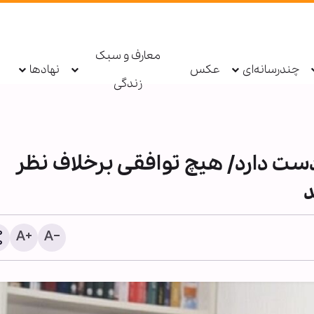
معارف و سبک
چندرسانه‌ای
عکس
نهادها
زندگی
دست دارد/ هیچ توافقی برخلاف نظر
حبس ابد برای یک عضو گرو
تروریستی داعش در عراق