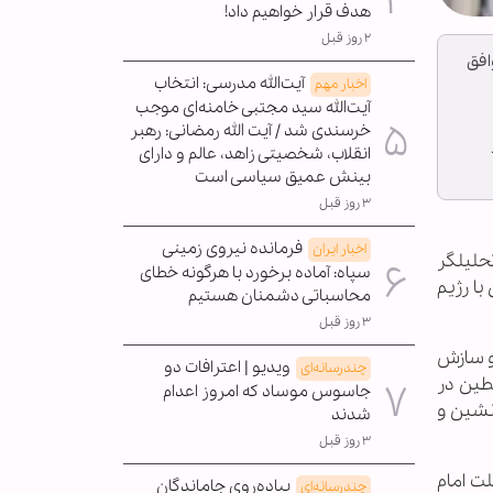
هدف قرار خواهیم داد!
۲ روز قبل
افق
آیت‌الله مدرسی: انتخاب
اخبار مهم
آیت‌الله سید مجتبی خامنه‌ای موجب
خرسندی شد / آیت الله رمضانی: رهبر
انقلاب، شخصیتی زاهد، عالم و دارای
بینش عمیق سیاسی است
۳ روز قبل
فرمانده نیروی زمینی
اخبار ایران
حلیلگر
سپاه: آماده برخورد با هرگونه خطای
ا رژیم
محاسباتی دشمنان هستیم
۳ روز قبل
و سازش
ویدیو | اعترافات دو
چندرسانه‌ای
طین در
جاسوس موساد که امروز اعدام
‌نشین و
شدند
۳ روز قبل
ت امام
پیاده‌روی جاماندگان
چندرسانه‌ای