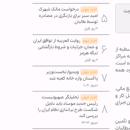
درخواست مالک شهرک
اخبار جهان
ویت
امید سبز برای بازنگری در مصادره
توسط طالبان
۳ روز قبل
روایت العربیه از توافق ایران
اخبار مهم
و عمان؛ جزئیات و شروط بازگشایی
طیه از
تنگه هرمز
 مراکز
۲ روز قبل
ه است،
ود همه
ویدیو/ نخست‌وزیر
اخبار جهان
پاکستان وارد خانه کعبه شد
دیروز ۱۰:۲۰
ع مالی،
ل کار و
تحلیلگر صهیونیست:
اخبار جهان
 اجرای
رئیس جدید موساد باید دلایل
شکست طرح براندازی نظام ایران را
بررسی کند
و تأمین
دیروز ۲۳:۲۱
طالبات