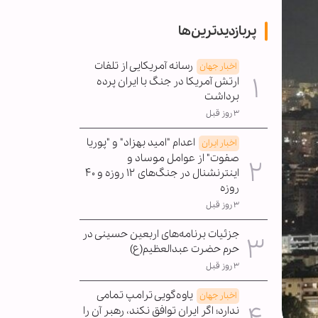
پربازدیدترین‌ها
رسانه آمریکایی از تلفات
اخبار جهان
ارتش آمریکا در جنگ با ایران پرده
برداشت
۳ روز قبل
اعدام "امید بهزاد" و "پوریا
اخبار ایران
صفوت" از عوامل موساد و
اینترنشنال در جنگ‌های ۱۲ روزه و ۴۰
روزه
۳ روز قبل
جزئیات برنامه‌های اربعین حسینی در
حرم حضرت عبدالعظیم(ع)
۳ روز قبل
یاوه‌گویی ترامپ تمامی
اخبار جهان
ندارد؛ اگر ایران توافق نکند، رهبر آن را