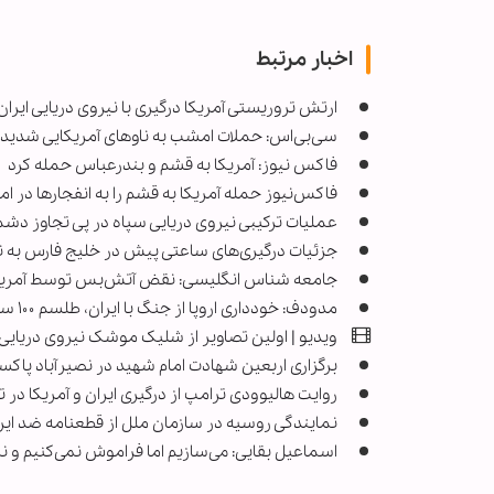
اخبار مرتبط
ارتش تروریستی آمریکا درگیری با نیروی دریایی ایران ر
سی‌بی‌اس: حملات امشب به ناوهای آمریکایی شدیدت
فاکس نیوز: آمریکا به قشم و بندرعباس حمله کرد
فاکس‌نیوز حمله آمریکا به قشم را به انفجارها در اما
عملیات ترکیبی نیروی دریایی سپاه در پی تجاوز دش
جزئیات درگیری‌های ساعتی پیش در خلیج فارس به نقل
جامعه شناس انگلیسی: نقض آتش‌بس توسط آمریکا
مدودف: خودداری اروپا از جنگ با ایران، طلسم ۱۰۰ ساله اتحاد با آمریکا را شکست/ آلمان در مسیر دیکتاتوری نظامی و احیای نازیسم
ویدیو | اولین تصاویر از شلیک موشک نیروی دریایی
برگزاری اربعین شهادت امام شهید در نصیرآباد پاکس
روایت هالیوودی ترامپ از درگیری ایران و آمریکا در 
نمایندگی روسیه در سازمان ملل از قطعنامه ضد ایر
اسماعیل بقایی: می‌سازیم اما فراموش نمی‌کنیم و 