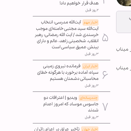
هدف قرار خواهیم داد!
۲ روز قبل
ب
آیت‌الله مدرسی: انتخاب
اخبار مهم
آیت‌الله سید مجتبی خامنه‌ای موجب
خرسندی شد / آیت الله رمضانی: رهبر
انقلاب، شخصیتی زاهد، عالم و دارای
بینش عمیق سیاسی است
 میناب
۳ روز قبل
فرمانده نیروی زمینی
اخبار ایران
 میناب
سپاه: آماده برخورد با هرگونه خطای
محاسباتی دشمنان هستیم
۳ روز قبل
ویدیو | اعترافات دو
چندرسانه‌ای
جاسوس موساد که امروز اعدام
شدند
۳ روز قبل
تأخیر عراق در اعزام زائران
اخبار جهان