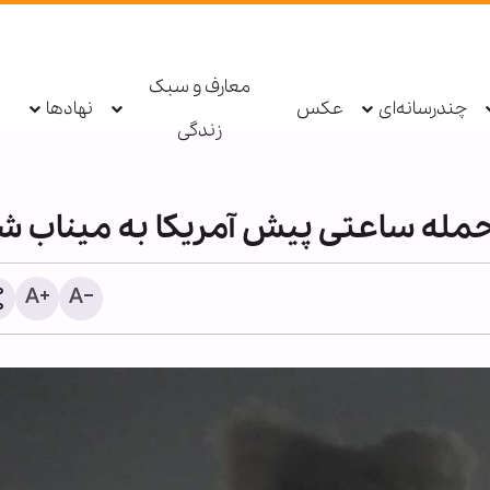
معارف و سبک
چندرسانه‌ای
عکس
نهادها
زندگی
مله ساعتی پیش آمریکا به میناب ش
اطعام روزانه ۱۰ هزار ز
حرم بانوی کرامت در ایام ار
حسینی