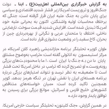
به گزارش خبرگزاری بین‌المللی اهل‌بیت(ع) ـ ابنا ـ
دولت
جنگ‌افروز و تروریست آمریکا زیر فشار شدید اقتصادی و سیاسی
برای پایان دادن به جنگ علیه ایران قرار گرفته است؛ جنگی که
برخلاف محاسبات اولیه واشنگتن، اکنون به بحرانی علیه خود
آمریکا تبدیل شده است. افزایش شدید قیمت سوخت، نارضایتی
داخلی، اختلاف با متحدان عربی و نگرانی از بهره‌برداری چین از
بحران، کاخ سفید را در وضعیت دشواری قرار داده است.
«اِوان کوپر» تحلیلگر برنامه «بازاندیشی راهبرد کلان آمریکا» در
مرکز استیمسون به آناتولی گفته است: «ترامپ به‌وضوح مشتاق
پایان دادن به جنگ با ایران است، اما با محدودیت‌های بزرگی
روبه‌روست.» او تصریح کرده که ترامپ در داخل آمریکا تحت فشار
است تا «ضعیف» به نظر نرسد و نتواند امتیازهای بزرگی درباره
برنامه هسته‌ای ایران یا نقش تهران در تنگه هرمز بدهد. کوپر
همچنین تأکید کرده است: «میان خواسته‌های متناقض
کشورهای خلیج فارس و اسرائیل، موانع بزرگی برای رسیدن به
توافق پایدار وجود دارد.»
در همین گزارش، «جک کلیتون» تحلیلگر سیاست خارجی آمریکا،