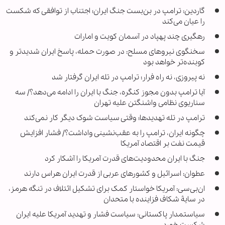
گاردین: ترامپ در بن‌بست جنگ ایران؛ اجتناب از توافقی که شکست
را عیان می‌کند
رهگیری چند پهپاد در آسمان کویت و امارات
سخنگوی نیروهای مسلح: در صورت حمله، پاسخ ایران شدیدتر و
کوبنده‌تر خواهد بود
نه پیروزی، نه راه فرار؛ ترامپ در تله ایران گرفتار شد
آیا ترامپ بدون مجوز کنگره، جنگ با ایران را ادامه می‌دهد؟/ سه
سناریوی نظامی واشنگتن علیه تهران
ترامپ در تله تهدیدها؛ وقتی سیاست شوک دیگر کار نمی‌کند
چگونه ایران، ترامپ را به عقب‌نشینی واداشت؟/ فشار افزایش
قیمت نفت بر اقتصاد آمریکا
جنگ با ایران محدودیت‌های قدرت آمریکا را آشکار کرد
عطوان: اسرائیل و کشورهای عربی از قدرت ایران هراس دارند
ان‌بی‌سی: آمریکا خواستار کمک برای تشکیل ائتلاف در تنگه هرمز،
در سایۀ شکاف فزاینده با متحدان
سیاستمدار پاکستانی: سیاست فشار و تهدید آمریکا علیه ایران
شکست خورد