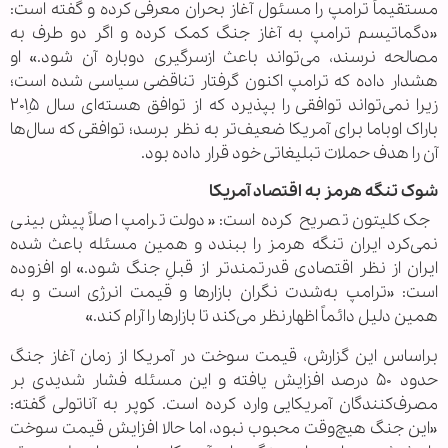
مستقیماً ترامپ را مسئول آغاز بحران معرفی کرده و گفته است:
«دگماتیسم ترامپ به آغاز جنگ کمک کرده و اگر دو طرف به
مصالحه نرسند، می‌تواند باعث ازسرگیری دوباره آن شود.» او
هشدار داده که ترامپ اکنون گرفتار تناقضی سیاسی شده است؛
زیرا نمی‌تواند توافقی را بپذیرد که از توافق هسته‌ای سال ۲۰۱۵ِ
باراک اوباما برای آمریکا ضعیف‌تر به نظر برسد؛ توافقی که سال‌ها
آن را هدف حملات تبلیغاتی خود قرار داده بود.
شوک تنگه هرمز به اقتصاد آمریکا
جک کلیتون تصریح کرده است: «دولت ترامپ اصلاً پیش‌بینی
نمی‌کرد ایران تنگه هرمز را ببندد و همین مسئله باعث شده
ایران از نظر اقتصادی قدرتمندتر از قبلِ جنگ شود.» او افزوده
است: «ترامپ به‌شدت نگران بازارها و قیمت انرژی است و به
همین دلیل دائماً اظهارنظر می‌کند تا بازارها را آرام کند.»
براساس این گزارش، قیمت سوخت در آمریکا از زمان آغاز جنگ
حدود ۵۰ درصد افزایش یافته و این مسئله فشار شدیدی بر
مصرف‌کنندگان آمریکایی وارد کرده است. کوپر به آناتولی گفته:
«این جنگ هیچ‌وقت محبوب نبود، اما حالا افزایش قیمت سوخت