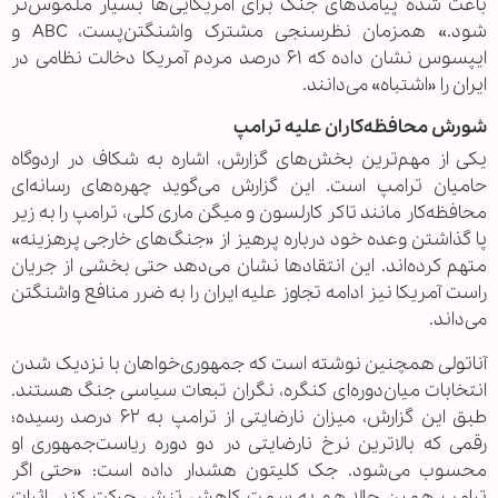
باعث شده پیامدهای جنگ برای آمریکایی‌ها بسیار ملموس‌تر
شود.» همزمان نظرسنجی مشترک واشنگتن‌پست، ABC و
ایپسوس نشان داده که ۶۱ درصد مردم آمریکا دخالت نظامی در
ایران را «اشتباه» می‌دانند.
شورش محافظه‌کاران علیه ترامپ
یکی از مهم‌ترین بخش‌های گزارش، اشاره به شکاف در اردوگاه
حامیان ترامپ است. این گزارش می‌گوید چهره‌های رسانه‌ای
محافظه‌کار مانند تاکر کارلسون و میگن ماری کلی، ترامپ را به زیر
پا گذاشتن وعده خود درباره پرهیز از «جنگ‌های خارجی پرهزینه»
متهم کرده‌اند. این انتقادها نشان می‌دهد حتی بخشی از جریان
راست آمریکا نیز ادامه تجاوز علیه ایران را به ضرر منافع واشنگتن
می‌داند.
آناتولی همچنین نوشته است که جمهوری‌خواهان با نزدیک شدن
انتخابات میان‌دوره‌ای کنگره، نگران تبعات سیاسی جنگ هستند.
طبق این گزارش، میزان نارضایتی از ترامپ به ۶۲ درصد رسیده؛
رقمی که بالاترین نرخ نارضایتی در دو دوره ریاست‌جمهوری او
محسوب می‌شود. جک کلیتون هشدار داده است: «حتی اگر
ترامپ همین حالا هم به سمت کاهش تنش حرکت کند، اثرات