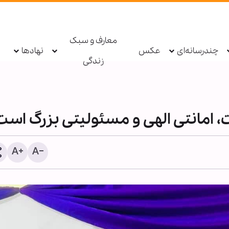
معارف و سبک
چندرسانه‌ای
عکس
نهادها
زندگی
ت، امانتی الهی و مسئولیتی بزرگ است
انفجار بمب در یک اتوبوس در
دستگیری عامل توهین به ز
حومه دمشق
اربعین در فضای مجازی ت
پلیس