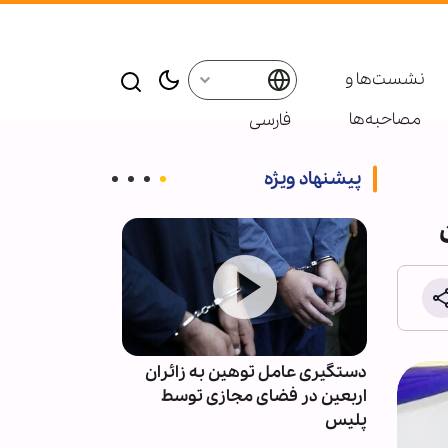
نشست‌ها و
مصاحبه‌ها
فارسی
پیشنهاد ویژه
ائران
حزب‌الله: دولت لبنان مذاکرات و
اعلام پایان م
وسط
امتیازدهی به تل‌آویو را متوقف کند
سال ۱۴۰۵