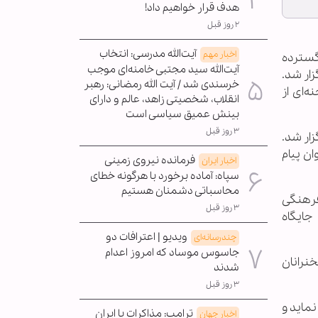
هدف قرار خواهیم داد!
۲ روز قبل
آیت‌الله مدرسی: انتخاب
اخبار مهم
گسترده
آیت‌الله سید مجتبی خامنه‌ای موجب
ار شد.
خرسندی شد / آیت الله رمضانی: رهبر
‌ای از
انقلاب، شخصیتی زاهد، عالم و دارای
بینش عمیق سیاسی است
۳ روز قبل
زار شد.
ان پیام
فرمانده نیروی زمینی
اخبار ایران
سپاه: آماده برخورد با هرگونه خطای
محاسباتی دشمنان هستیم
فرهنگی
۳ روز قبل
جایگاه
ویدیو | اعترافات دو
چندرسانه‌ای
جاسوس موساد که امروز اعدام
نرانان
شدند
۳ روز قبل
نماید و
ترامپ: مذاکرات با ایران
اخبار جهان