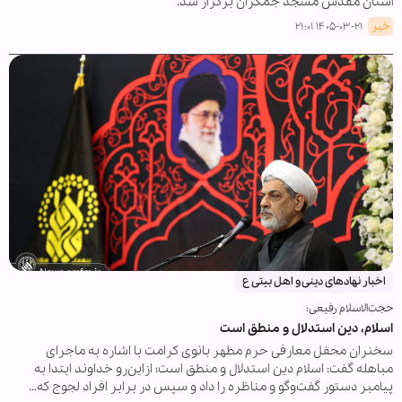
آستان مقدس مسجد جمکران برگزار شد.
خبر
۱۴۰۵-۰۳-۲۱ ۲۱:۰۱
اخبار نهادهای دینی و اهل بیتی ع
حجت‌الاسلام‌ رفیعی:
اسلام، دین استدلال و منطق است
سخنران محفل معارفی حرم مطهر بانوی کرامت با اشاره به ماجرای
مباهله گفت: اسلام دین استدلال و منطق است؛ ازاین‌رو خداوند ابتدا به
پیامبر دستور گفت‌وگو و مناظره را داد و سپس در برابر افراد لجوج که…